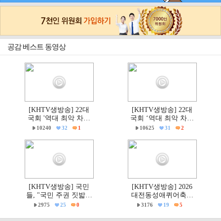
공감 베스트 동영상
[KHTV생방송] 22대
[KHTV생방송] 22대
국회 '역대 최악 차별
국회 ‘역대 최악 차별
금지법' 반대 거룩한방
금지법’ 반대 거룩한방
10240
32
1
10625
31
2
파제부산국민대회
파제 통합국민대회
[KHTV생방송] 국민
[KHTV생방송] 2026
들, "국민 주권 짓밟힌
대전동성애퀴어축제
6·3지방선거, 재선거하
& 2026 거룩한방파제
2975
25
0
3176
19
5
고 선관위는 즉각 해체
'건강한가족대전시민
하라!"
대회' 현장