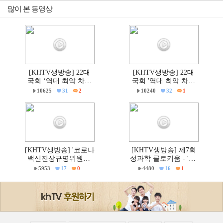
많이 본 동영상
[KHTV생방송] 22대
[KHTV생방송] 22대
국회 ‘역대 최악 차별
국회 '역대 최악 차별
금지법’ 반대 거룩한방
금지법' 반대 거룩한방
10625
31
2
10240
32
1
파제 통합국민대회
파제부산국민대회
[KHTV생방송] '코로나
[KHTV생방송] 제7회
백신진상규명위원회'
성과학 콜로키움 - 'PC
출범촉구 국회 기자회
주의 & 의학'
5953
17
0
4480
16
1
견