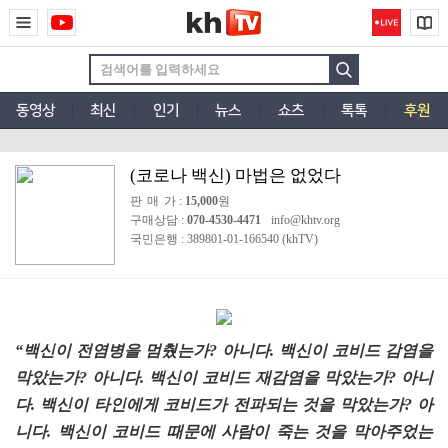
동영상
최신
인기
뉴스
쇼츠
톡톡
후원
(코로나 백신) 마법은 없었다
판매
가 :
15,000
원
구매상담 :
070-4530-4471
info@khtv.org
국민은행
: 389801-01-166540 (khTV)
“백신이 전염병을 멈췄는가? 아니다. 백신이 코비드 감염을
막았는가? 아니다. 백신이 코비드 재감염을 막았는가? 아니
다. 백신이 타인에게 코비드가 전파되는 것을 막았는가? 아
니다. 백신이 코비드 때문에 사람이 죽는 것을 막아주었는