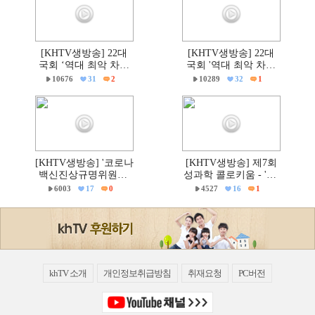
[KHTV생방송] 22대
[KHTV생방송] 22대
국회 ‘역대 최악 차별
국회 '역대 최악 차별
금지법’ 반대 거룩한방
금지법' 반대 거룩한방
10676
31
2
10289
32
1
파제 통합국민대회
파제부산국민대회
[KHTV생방송] '코로나
[KHTV생방송] 제7회
백신진상규명위원회'
성과학 콜로키움 - 'PC
출범촉구 국회 기자회
주의 & 의학'
6003
17
0
4527
16
1
견
khTV 소개
개인정보취급방침
취재요청
PC버전