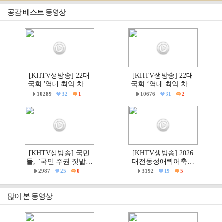
공감 베스트 동영상
[KHTV생방송] 22대
[KHTV생방송] 22대
국회 '역대 최악 차별
국회 ‘역대 최악 차별
금지법' 반대 거룩한방
금지법’ 반대 거룩한방
10289
32
1
10676
31
2
파제부산국민대회
파제 통합국민대회
[KHTV생방송] 국민
[KHTV생방송] 2026
들, "국민 주권 짓밟힌
대전동성애퀴어축제
6·3지방선거, 재선거하
& 2026 거룩한방파제
2987
25
0
3192
19
5
고 선관위는 즉각 해체
'건강한가족대전시민
하라!"
대회' 현장
많이 본 동영상