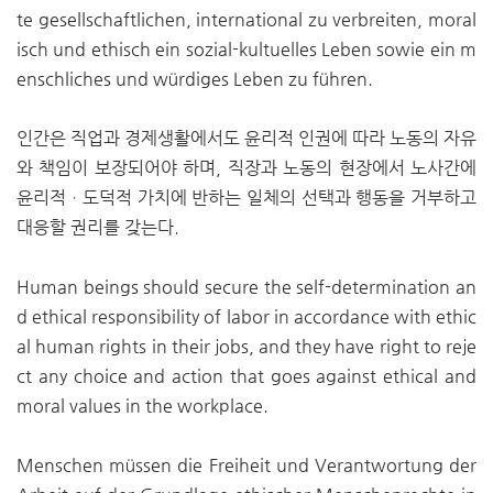
te gesellschaftlichen, international zu verbreiten, moral
isch und ethisch ein sozial-kultuelles Leben sowie ein m
enschliches und würdiges Leben zu führen.
인간은 직업과 경제생활에서도 윤리적 인권에 따라 노동의 자유
와 책임이 보장되어야 하며, 직장과 노동의 현장에서 노사간에
윤리적ㆍ도덕적 가치에 반하는 일체의 선택과 행동을 거부하고
대응할 권리를 갖는다.
Human beings should secure the self-determination an
d ethical responsibility of labor in accordance with ethic
al human rights in their jobs, and they have right to reje
ct any choice and action that goes against ethical and
moral values in the workplace.
Menschen müssen die Freiheit und Verantwortung der