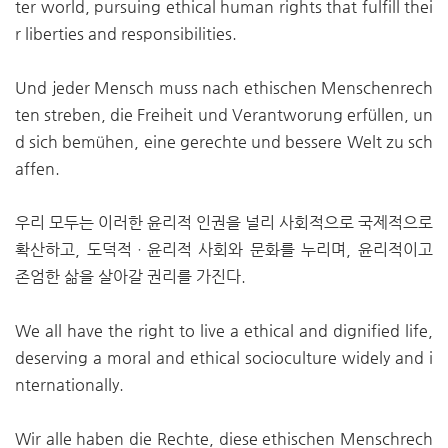
ter world, pursuing ethical human rights that fulfill thei
r liberties and responsibilities.
Und jeder Mensch muss nach ethischen Menschenrech
ten streben, die Freiheit und Verantworung erfüllen, un
d sich bemühen, eine gerechte und bessere Welt zu sch
affen.
우리 모두는 이러한 윤리적 인권을 널리 사회적으로 국제적으로
확산하고, 도덕적ㆍ윤리적 사회와 문화를 누리며, 윤리적이고
존엄한 삶을 살아갈 권리를 가진다.
We all have the right to live a ethical and dignified life,
deserving a moral and ethical socioculture widely and i
nternationally.
Wir alle haben die Rechte, diese ethischen Menschrech