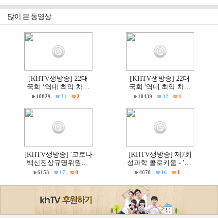
하라!"
대회' 현장
많이 본 동영상
[KHTV생방송] 22대
[KHTV생방송] 22대
국회 ‘역대 최악 차별
국회 '역대 최악 차별
금지법’ 반대 거룩한방
금지법' 반대 거룩한방
10829
31
2
10439
32
1
파제 통합국민대회
파제부산국민대회
[KHTV생방송] '코로나
[KHTV생방송] 제7회
백신진상규명위원회'
성과학 콜로키움 - 'PC
출범촉구 국회 기자회
주의 & 의학'
6153
17
0
4678
16
1
견