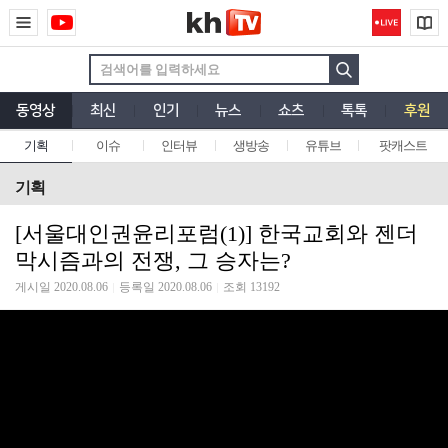
동영상
최신
인기
뉴스
쇼츠
톡톡
후원
기획
이슈
인터뷰
생방송
유튜브
팟캐스트
기획
[서울대인권윤리포럼(1)] 한국교회와 젠더
막시즘과의 전쟁, 그 승자는?
게시일 2020.08.06
등록일 2020.08.06
조회 13192