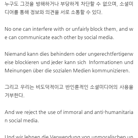
누구도 그것을 방해하거나 부당하게 차단할 수 없으며, 소셜미
디어를 통해 정보와 의견을 서로 소통할 수 있다.
No one can interfere with or unfairly block them, and w
e can communicate each other by social media.
Niemand kann dies behindern oder ungerechtfertigerw
eise blockieren und jeder kann sich Informationen und
Meinungen über die sozialen Medien kommunizieren.
그리고 우리는 비도덕적이고 반인륜적인 소셜미디어의 사용을
거부한다.
And we reject the use of immoral and anti-humanitaria
n social media.
Und wir lehnen die Verwendung von unmoralischen un