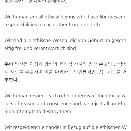
임을 다하는 윤리적인 존재이다.
We human are all ethical beings who have liberties and
responsibilities to each other from our birth.
Wir sind alle ethische Wesen, die von Geburt an gesens
eitig frei und verantwortlich sind.
우리 인간은 이성과 양심의 윤리적 가치와 인간 존중의 관점에
서 서로를 존중하며 이를 파괴하는 반인륜적인 모든 시도를 거
부한다.
We human respect each other in terms of the ethical va
lues of reason and conscience and we reject all anti-hu
man attempts to destroy them.
Wir respektieren einander in Bezug auf die ethischen W