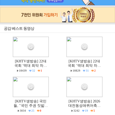
공감 베스트 동영상
[KHTV생방송] 22대
[KHTV생방송] 22대
국회 '역대 최악 차별
국회 ‘역대 최악 차별
금지법' 반대 거룩한방
금지법’ 반대 거룩한방
10439
32
1
10829
31
2
파제부산국민대회
파제 통합국민대회
[KHTV생방송] 국민
[KHTV생방송] 2026
들, "국민 주권 짓밟힌
대전동성애퀴어축제
6·3지방선거, 재선거하
& 2026 거룩한방파제
3034
25
0
3242
19
5
고 선관위는 즉각 해체
'건강한가족대전시민