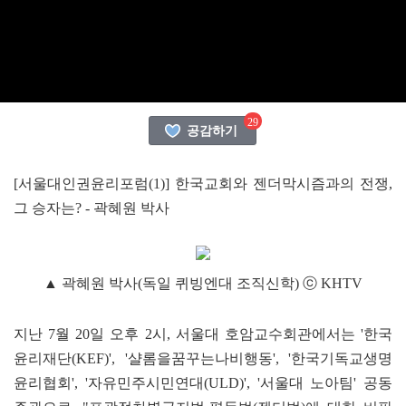
29
공감하기
[서울대인권윤리포럼(1)] 한국교회와 젠더막시즘과의 전쟁,
그 승자는? - 곽혜원 박사
▲ 곽혜원 박사(독일 퀴빙엔대 조직신학) ⓒ KHTV
지난 7월 20일 오후 2시, 서울대 호암교수회관에서는 '한국
윤리재단(KEF)', '샬롬을꿈꾸는나비행동', '한국기독교생명
윤리협회', '자유민주시민연대(ULD)', '서울대 노아팀' 공동