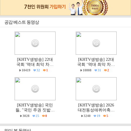
공감 베스트 동영상
[KHTV생방송] 22대
[KHTV생방송] 22대
국회 '역대 최악 차별
국회 ‘역대 최악 차별
금지법' 반대 거룩한방
금지법’ 반대 거룩한방
10419
32
1
10808
31
2
파제부산국민대회
파제 통합국민대회
[KHTV생방송] 국민
[KHTV생방송] 2026
들, "국민 주권 짓밟힌
대전동성애퀴어축제
6·3지방선거, 재선거하
& 2026 거룩한방파제
3028
25
0
3240
19
5
고 선관위는 즉각 해체
'건강한가족대전시민
하라!"
대회' 현장
많이 본 동영상