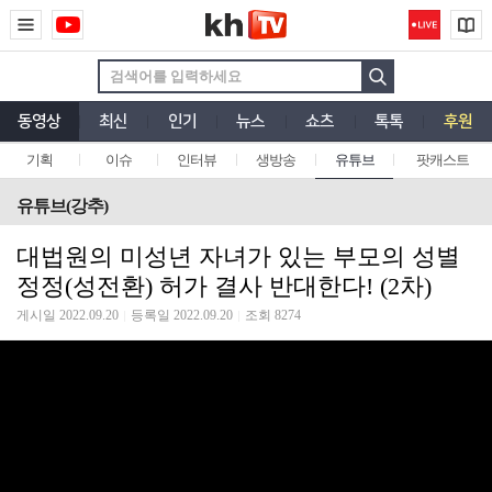
동영상
최신
인기
뉴스
쇼츠
톡톡
후원
기획
이슈
인터뷰
생방송
유튜브
팟캐스트
유튜브(강추)
대법원의 미성년 자녀가 있는 부모의 성별
정정(성전환) 허가 결사 반대한다! (2차)
게시일 2022.09.20
등록일 2022.09.20
조회 8274