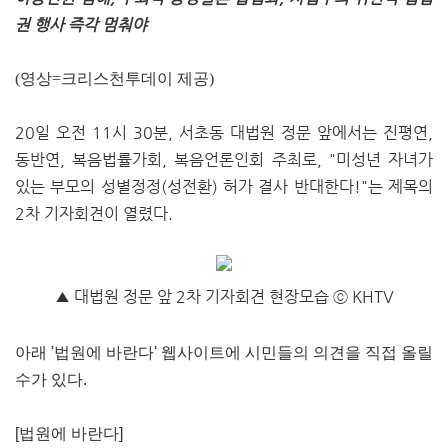
권 행사 즉각 멈춰야
(영상=크리스천투데이 제공)
20일 오전 11시 30분, 서초동 대법원 정문 앞에서는 진평연,
동반연, 복음법률가회, 복음언론인회 주최로, "미성년 자녀가
있는 부모의 성별정정(성전환) 허가 결사 반대한다!"는 제목의
2차 기자회견이 열렸다.
▲ 대법원 정문 앞 2차 기자회견 현장모습 ⓒ KHTV
아래 '법원에 바란다' 웹사이트에 시민들의 의견을 직접 올릴
수가 있다.
[법원에 바란다]