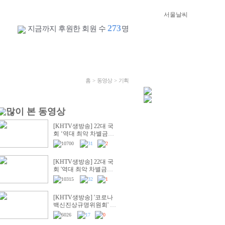
273
지금까지 후원한 회원 수
명
홈
> 동영상 > 기획
[KHTV생방송] 22대 국
회 ‘역대 최악 차별금지
법’ 반대 거룩한방파제
10700
31
2
통합국민대회
[KHTV생방송] 22대 국
회 '역대 최악 차별금지
법' 반대 거룩한방파제부
10315
32
1
산국민대회
[KHTV생방송] '코로나
백신진상규명위원회' 출
범촉구 국회 기자회견
6026
17
0