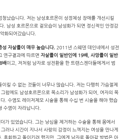
 엄청났습니다. 저는 남성호르몬이 성정체성 장애를 개선시킬
다. 남성 호르몬으로 겉모습이 남성화가 되면 정신적인 안정감
더 악화되어갔습니다.
증성 자살률이 매우 높습니다.
2011년 스웨덴 데인네에서 성전
 그 연구결과에 따르면
자살률이 일반인에 19배, 사망률이 일반
8배
이고, 저처럼 남자로 성전환을 한 트랜스젠더들에게서 범
돌이킬 수 없는 것들이 너무나 많습니다. 저는 다행히 가슴절제
 그럼에도 남성호르몬으로 목소리가 남성화가 되어, 여자의 목
다. 수염도 레이저제모 시술을 통해 수십 번 시술을 해야 했습
형 수염이 자라납니다.
더가 있었습니다. 그는 낭심을 제거하는 수술을 통해 몸에서
 그러나 시간이 지나서 사랑의 감정이 느껴지는 여성을 만나게
. 후회하고 돌이키려 했지만, 그에게 남자로 돌아갈 방법은 아