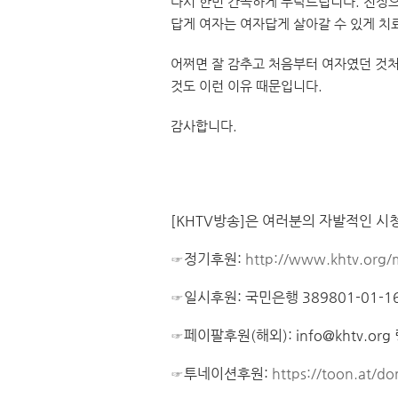
다시 한번 간곡하게 부탁드립니다. 진정
답게 여자는 여자답게 살아갈 수 있게 치
어쩌면 잘 감추고 처음부터 여자였던 것처럼
것도 이런 이유 때문입니다.
감사합니다.
[KHTV방송]은 여러분의 자발적인 시
☞정기후원:
http://www.khtv.org/
☞일시후원: 국민은행 389801-01-16
☞페이팔후원(해외): info@khtv.org
☞투네이션후원:
https://toon.at/do