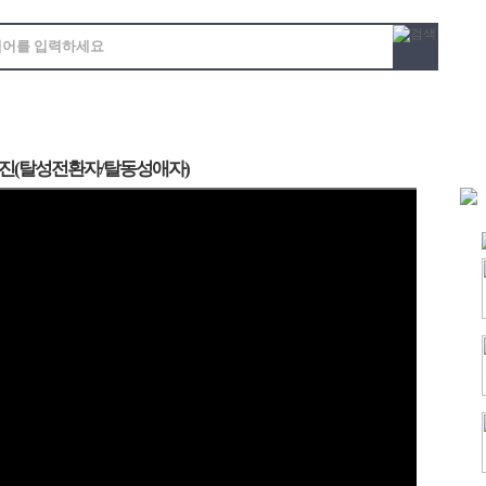
효진(탈성전환자/탈동성애자)