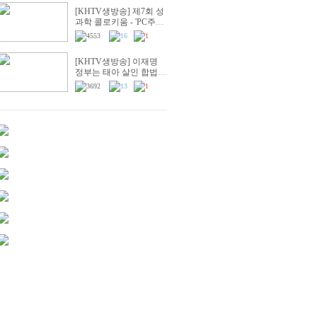
[KHTV생방송] 제7회 성
과학 콜로키움 - 'PC주의
& 의학'
4553
16
1
[KHTV생방송] 이재명
정부는 태아 살인 합법화
시도 즉각 중단하라!
3692
13
1