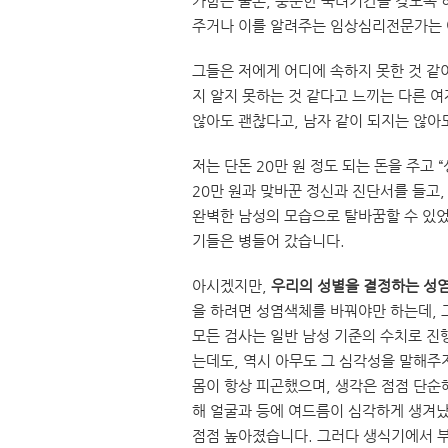
가함은 물론, 충분한 숙려기간을 갖도록 
주거나 이를 알려주는 임상심리전문가는
그들은 저에게 어디에 속하지 못한 것 같
지 알지 못하는 것 같다고 느끼는 다른 여
않아도 괜찮다고, 남자 같이 되지는 않아
저는 단돈 20만 원 정도 되는 돈을 주고
20만 원과 맞바꾼 정신과 진단서를 들고
완벽한 남성의 모습으로 탈바꿈할 수 있었
기들은 병들어 갔습니다.
아시겠지만,
우리의 성별을 결정하는 성염
을 하려면 성염색체를 바꿔야만 하는데, 
모든 검사는 일반 남성 기준의 수치로 진
는데도, 역시 아무도 그 심각성을 말해주
몸이 항상 피곤했으며, 생각은 점점 단순
해 얼굴과 등에 여드름이 심각하게 생겨났
점점 높아졌습니다. 그러다 생식기에서 