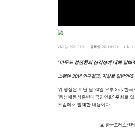
9
게시일
2021.04.21
등록일
2021.04.21
조회
11
"아무도 성전환의 심각성에 대해 말해
스웨덴 30년 연구결과, 자살률 일반인에 1
위 영상은 지난 달 30일 오후 3시, 
'동성애동성혼반대국민연합' 주최로 열린,
포럼에서 발제한 내용이다.
▲ 한국프레스센터 