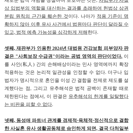
새로운 법적 개념을 창설하여 보호하는 것은,
사법부가 사실
상 입법부의 역할을 대신하는 결과를 초래하여 헌법상 삼권
분립 원칙의 근간을 훼손한 것
이다. 나아가
적용 기준이 명
확하지 않아 이후 유사 사건에서 법원마다 판단이 달라질 수
있고, 법적 예측 가능성을 심각하게 저해
한다.
셋째, 재판부가 인용한 2024년 대법원 건강보험 피부양자 판
결은 "사회보장 수급권"이라는 공법 영역의 판단이었다.
이
를 사인(私人) 간의 손해배상이라는 민사 영역에까지 확장
적용하는 것은 논리적 일관성을 인정할 수 없다. 더구나 입
법자가 명시적으로 혼인을 이성 간 결합을 전제로 제도를 설
계했다는 점, 그리고 유추해석은 법적 공백이 존재할 때로
제한된다는 점에서, 이 판결은
유추해석의 한계를 일탈했다
는 비판을 피할 수 없다
.
넷째, 동성애 파트너 관계를 경제적·육체적·정신적으로 결합
한 사실혼 유사 생활공동체로 승인하게 되면, 결국 다처일부