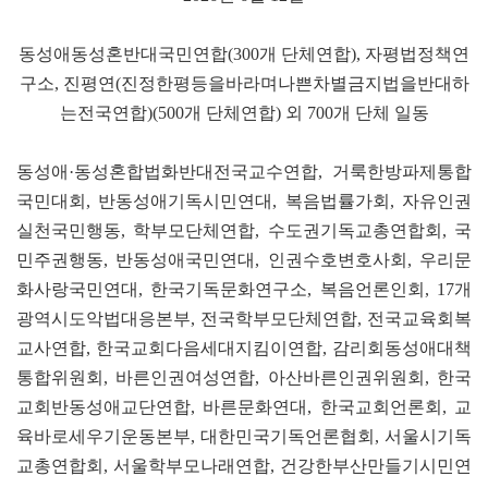
동성애동성혼반대국민연합(300개 단체연합), 자평법정책연
구소, 진평연(진정한평등을바라며나쁜차별금지법을반대하
는전국연합)(500개 단체연합) 외 700개 단체 일동
동성애·동성혼합법화반대전국교수연합, 거룩한방파제통합
국민대회, 반동성애기독시민연대, 복음법률가회, 자유인권
실천국민행동, 학부모단체연합, 수도권기독교총연합회, 국
민주권행동, 반동성애국민연대, 인권수호변호사회, 우리문
화사랑국민연대, 한국기독문화연구소, 복음언론인회, 17개
광역시도악법대응본부, 전국학부모단체연합, 전국교육회복
교사연합, 한국교회다음세대지킴이연합, 감리회동성애대책
통합위원회, 바른인권여성연합, 아산바른인권위원회, 한국
교회반동성애교단연합, 바른문화연대, 한국교회언론회, 교
육바로세우기운동본부, 대한민국기독언론협회, 서울시기독
교총연합회, 서울학부모나래연합, 건강한부산만들기시민연