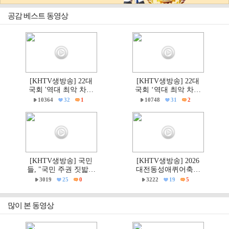
공감 베스트 동영상
[KHTV생방송] 22대
[KHTV생방송] 22대
국회 '역대 최악 차별
국회 ‘역대 최악 차별
금지법' 반대 거룩한방
금지법’ 반대 거룩한방
10364
32
1
10748
31
2
파제부산국민대회
파제 통합국민대회
[KHTV생방송] 국민
[KHTV생방송] 2026
들, "국민 주권 짓밟힌
대전동성애퀴어축제
6·3지방선거, 재선거하
& 2026 거룩한방파제
3019
25
0
3222
19
5
고 선관위는 즉각 해체
'건강한가족대전시민
하라!"
대회' 현장
많이 본 동영상