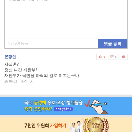
0
/ 1200 bytes
댓글 등록
몬당인
3
0
사실혼?
정신 나간 재판부!
재판부가 국민을 타락의 길로 이끄는구나
26-06-21
수정
|
X