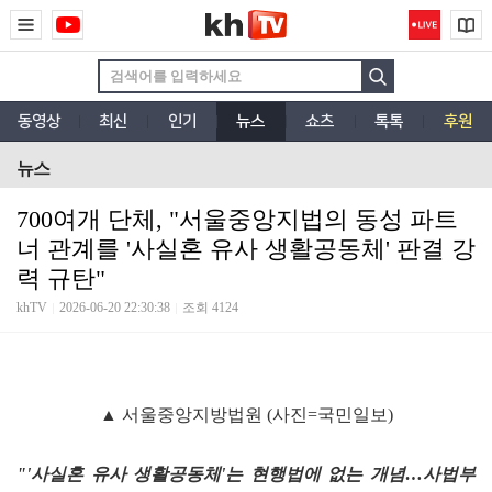
동영상
최신
인기
뉴스
쇼츠
톡톡
후원
뉴스
700여개 단체, "서울중앙지법의 동성 파트
너 관계를 '사실혼 유사 생활공동체' 판결 강
력 규탄"
khTV
2026-06-20 22:30:38
조회 4124
▲ 서울중앙지방법원 (사진=국민일보)
"'사실혼 유사 생활공동체'는 현행법에 없는 개념…사법부