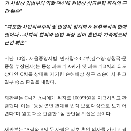
가 사실상 입법부의 역할 대신해 헌법상 삼권분립 원칙의 근
간 훼손"
"과도한 사법적극주의 및 법원의 정치화 & 유추해석의 한계
벗어나…사회적 합의와 입법 과정 없이 혼인과 가족제도의
근간 훼손"
지난 10일, 서울중앙지법 민사항소3-2부(김소영·장창국·문
종철 부장판사)는 동성 파트너 A씨가 옛 파트너 B씨의 외도
상대인 C씨를 상대로 제기한 손해배상 청구 소송에서 원고
일부 승소 판결을 내렸다.
재판부는 C씨가 A씨에게 위자료 1000만원을 지급하라고 판
결했다. 이는 "동성 연인 관계를 법적 보호 대상으로 보기 어
렵다"며 원고 패소 판결한 1심 판단을 뒤집은 것이다.
재판부는 "A씨와 B씨 두 사람은 상호 혼인 의사를 가지고 경