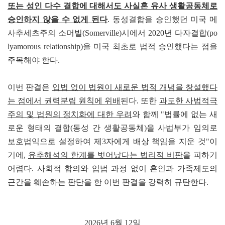
또는 성인 다수 결합에 대해서도 사실혼 유사 생활공동체로
승인하지 않을 수 없게 된다
. 동성결합을 승인했던 미국 메
사추세츠주의 소머빌(Somerville)시에서 2020년 다자결합(po
lyamorous relationship)을 미국 최초로 법적 승인했다는 점을
주목해야 한다.
이번 판결은
입법 없이 법원이 새로운 법적 개념을 창설했다
는 점에서 권력분립 원칙에 위배
된다. 또한
과도한 사법적극
주의 및 법원의 정치화에 대한 우려
와 함께 "법률에 없는 새
로운 형태의 결합(동성 간 생활공동체)을 사법부가 임의로
보호법익으로 설정하여 제3자에게 배상 책임을 지운 것"이
기에,
유추해석의 한계를 벗어났다는 법리적 비판
을 피하기
어렵다. 사회적 합의와 입법 과정 없이 혼인과 가족제도의
근간을 훼손하는 판단을 한 이번 판결을 강력히 규탄한다.
2026년 6월 12일