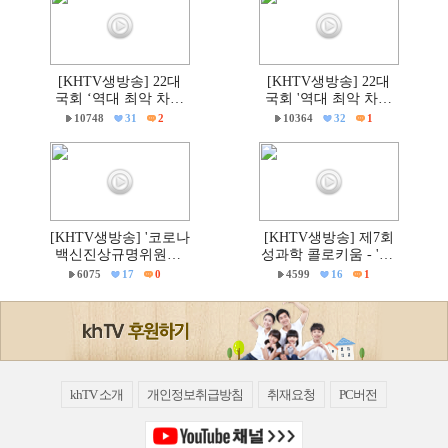
[KHTV생방송] 22대
[KHTV생방송] 22대
국회 ‘역대 최악 차별
국회 '역대 최악 차별
금지법’ 반대 거룩한방
금지법' 반대 거룩한방
10748
31
2
10364
32
1
파제 통합국민대회
파제부산국민대회
[KHTV생방송] '코로나
[KHTV생방송] 제7회
백신진상규명위원회'
성과학 콜로키움 - 'PC
출범촉구 국회 기자회
주의 & 의학'
6075
17
0
4599
16
1
견
khTV 소개
개인정보취급방침
취재요청
PC버전