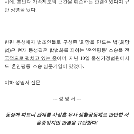
시에, 혼인과 가족제도의 근간을 훼손하는 판결이었다며 규
탄 성명을 냈다.
한편
동성애자 법조인들로 구성된 '희망을 만드는 법'(희망
법)은 현재 동성결혼 합법화를 꾀하는 '혼인평등' 소송을 전
국적으로 펼치고 있는 중
이며
,
지난 10일 울산가정법원에서
도 '혼인평등' 소송 심문기일이 있었다.
이하 성명서 전문.
--- 성 명 서 ---
동성애 파트너 관계를 사실혼 유사 생활공동체로 판단한 서
울중앙지법 판결을 규탄한다!