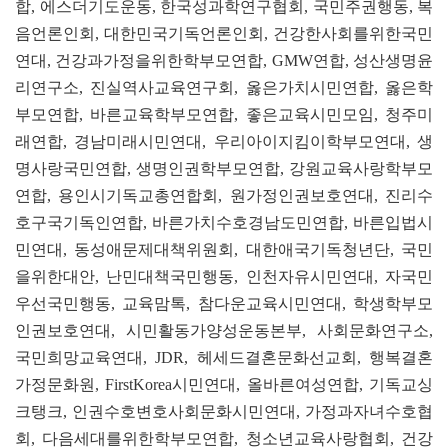
합, 에스더기도운동, 한국성과학연구협회, 국민주권행동, 복
음언론인회, 대한민국기독언론인회, 건강한사회를위한국민
연대, 건강과가정을위한학부모연합, GMW연합, 성산생명윤
리연구소, 진실역사교육연구회, 옳은가치시민연합, 옳은학
부모연합, 바른교육학부모연합, 좋은교육시민모임, 청주미
래연합, 경남미래시민연대, 우리아이지킴이학부모연대, 생
명사랑국민연합, 생명인권학부모연합, 강원교육사랑학부모
연합, 용인시기독교총연합회, 원가정인권보호연대, 진리수
호구국기독인연합, 바른가치수호경남도민연합, 바른입법시
민연대, 동성애문제대책위원회, 대한애국기독청년단, 국민
을위한대안, 난민대책국민행동, 인천자유시민연대, 자국민
우선국민행동, 교육맘톡, 참다운교육시민연대, 학생학부모
인권보호연대, 시민활동가양성운동본부, 사회문화연구소,
국민희망교육연대, JDR, 헤세드결혼문화선교회, 행복결혼
가정문화원, FirstKorea시민연대, 올바른여성연합, 기독교싱
크탱크, 인권수호변호사회문화시민연대, 가정과자녀수호협
회, 다음세대를위한학부모연합, 청소년교육사랑협회, 건강