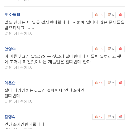
투 아들맘
13
6
말도 안되는 이 일을 결사반대합니다.. 사회에 얼마나 많은 문제들을
일으키려고..ㅠㅠ
17-04-04
수정
|
X
안영수
13
6
이 미친짓그리 말도않되는 짓그리 절때반대다 너들이 일하라고 뽓
아 조더니 미친짓이나는 개들말은 절때반대 한다
17-04-04
수정
|
X
이은순
14
7
절때 나라망하는짓그리 절때반대 인권조례안
절때반대
17-04-04
수정
|
X
김영숙
12
3
인권조례안반대합니다