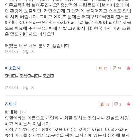
의무교육처럼 보여주겠지요? 정상적인 사람들도 이런 비디오에 이
런 환경에 노출되면, 자연스럽게 그 문제에 무디어지고 스스로 합법
화 시켜 버립니다. 그리고 에이즈 문제는 어쩌구요? 국민의 혈세를
이런데 갖다 쓰라구요? 헐~ 자기가 퍼트려 놓은 질병에 피같은 세금
으로 치료해 주자구요? 이제 제발 그만합시다!! 한국에서 이런 조항
은 말도 꺼내지도 마세요!!
어쨌든 너무 너무 분노가 생깁니다.
17-04-05
수정
|
X
미소천사
12
10
❎반❎대❎합❎니❎다❎요❎
17-04-04
수정
|
X
김세래
14
3
반대합니다
인권이라는 이름으로 개인과 사회를 망치는 것입니다.진실로 사랑
하고 위하는게 아닙니다.
진실로 위하는것은 원하는것을 다 주는것만은 아닙니다.국가와 인
류의 미래를 생각하세요.무엇을 위해 그자리에 있는지 생각해 보세