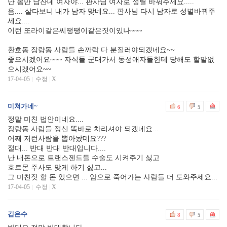
난 몸만 남잔데 여자야... 판사님 여자로 성별 바꿔주세요.....
음.... 살다보니 내가 남자 맞네요... 판사님 다시 남자로 성별바꿔주
세요....
이런 또라이같은씨땡땡이같은짓이있나~~~
환호동 장량동 사람들 손까락 다 분질러야되겠네요~~
좋으시겠어요~~~ 자식들 군대가서 동성애자들한테 당해도 할말없
으시겠어요~~
17-04-05
수정
|
X
미쳐가네~
6
5
정말 미친 법안이네요....
장량동 사람들 정신 똑바로 차리셔야 되겠네요...
어째 저런사람을 뽑아놨데요???
절대... 반대 반대 반대입니다....
난 내돈으로 트랜스젠드들 수술도 시켜주기 싫고
호르몬 주사도 맞게 하기 싫고...
그 미친짓 할 돈 있으면 ... 암으로 죽어가는 사람들 더 도와주세요...
17-04-05
수정
|
X
김은수
8
5