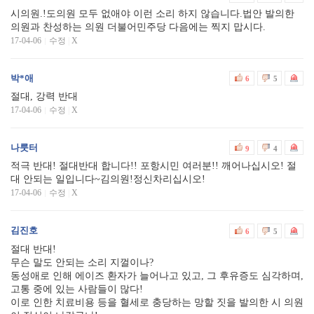
시의원.!도의원 모두 없애야 이런 소리 하지 않습니다.법안 발의한
의원과 찬성하는 의원 더불어민주당 다음에는 찍지 맙시다.
17-04-06
수정
|
X
박*애
6
5
절대, 강력 반대
17-04-06
수정
|
X
나룻터
9
4
적극 반대! 절대반대 합니다!! 포항시민 여러분!! 깨어나십시오! 절
대 안되는 일입니다~김의원!정신차리십시오!
17-04-06
수정
|
X
김진호
6
5
절대 반대!
무슨 말도 안되는 소리 지껄이나?
동성애로 인해 에이즈 환자가 늘어나고 있고, 그 후유증도 심각하며,
고통 중에 있는 사람들이 많다!
이로 인한 치료비용 등을 혈세로 충당하는 망할 짓을 발의한 시 의원