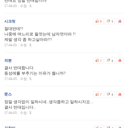
반대요 정말 반대합니다
17-04-05
수정
|
X
시크릿
9
3
절대반데!!
나중에 며느리로 들엿는데 남자엿더라 !!
제발 생각 좀 하고살아라!!!
17-04-05
수정
|
X
의분
7
4
결사 반대합니다.
동성애를 부추기는 이유가 뭡니까?
17-04-05
수정
|
X
뚠스
7
4
정말 생각없이 일하시네..생각좀하고 일하시지요...
결사 반대입니다..
17-04-05
수정
|
X