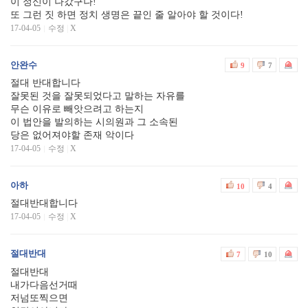
이 정신이 나갔구나!
또 그런 짓 하면 정치 생명은 끝인 줄 알아야 할 것이다!
17-04-05
수정
|
X
안완수
9
7
절대 반대합니다
잘못된 것을 잘못되었다고 말하는 자유를
무슨 이유로 빼앗으려고 하는지
이 법안을 발의하는 시의원과 그 소속된
당은 없어져야할 존재 악이다
17-04-05
수정
|
X
아하
10
4
절대반대합니다
17-04-05
수정
|
X
절대반대
7
10
절대반대
내가다음선거때
저넘또찍으면