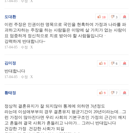
17-04-05
수정
|
X
도대환
10
3
이런 주장은 인권이란 명목으로 국민을 현혹하여 가정과 나라를 파
괴하고자하는 주장을 하는 사람들은 이땅에 살 가치가 없는 사람이
요 엄중하게 정신적으로 치료 받아야 할 사람들입니다ㆍ
강력하게 반대합니다~
17-04-05
수정
|
X
김미정
9
6
반대합니다
17-04-05
수정
|
X
황태정
9
7
정상적 결혼유지가 잘 되지않아 통계에 의하면 3년정도
라는데 이성애부부의 경우 결혼유지 평균기간이 20년이라는데...그
런 가정이 많아진다면 우리 사회의 기본구조인 가정의 근간이 깨지
고 흔들려 결국 사회가 흔들리고 나아가... 그러니 반대입니다
건강한 가정 .건강한 사회가 되길