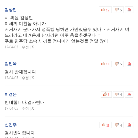
김상민
12
5
시 의원 김상민
이새끼 미친놈 아니가
저거새키 군대가서 성폭행 당하면 가만있을수 있나 ᆞ저거새키 며
느리라고 데려온게 남자라면 아주 춤을추겠구나 ᆢ
주로 민주당 소속 새끼들 정니머리 엇는것들 정말 많아 ᆞᆞᆞ
17-04-05
수정
|
X
김인옥
10
5
결사 반대합니다.
17-04-05
수정
|
X
이경은
8
4
반대합니다.결사반대
17-04-05
수정
|
X
신진주
11
4
결사빈대합니다