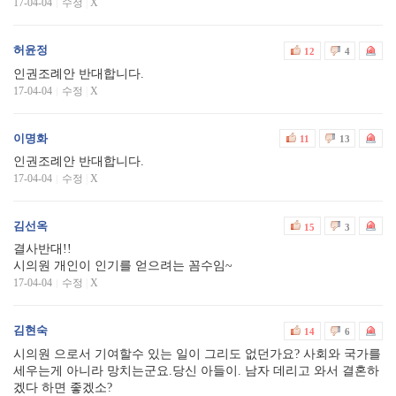
17-04-04
수정
|
X
허윤정
12
4
인권조례안 반대합니다.
17-04-04
수정
|
X
이명화
11
13
인권조례안 반대합니다.
17-04-04
수정
|
X
김선옥
15
3
결사반대!!
시의원 개인이 인기를 얻으려는 꼼수임~
17-04-04
수정
|
X
김현숙
14
6
시의원 으로서 기여할수 있는 일이 그리도 없던가요? 사회와 국가를
세우는게 아니라 망치는군요.당신 아들이. 남자 데리고 와서 결혼하
겠다 하면 좋겠소?