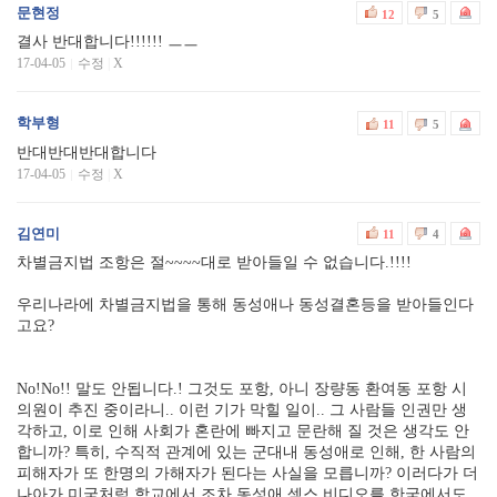
문현정
12
5
결사 반대합니다!!!!!! ㅡㅡ
17-04-05
수정
|
X
학부형
11
5
반대반대반대합니다
17-04-05
수정
|
X
김연미
11
4
차별금지법 조항은 절~~~~대로 받아들일 수 없습니다.!!!!
우리나라에 차별금지법을 통해 동성애나 동성결혼등을 받아들인다
고요?
No!No!! 말도 안됩니다.! 그것도 포항, 아니 장량동 환여동 포항 시
의원이 추진 중이라니.. 이런 기가 막힐 일이.. 그 사람들 인권만 생
각하고, 이로 인해 사회가 혼란에 빠지고 문란해 질 것은 생각도 안
합니까? 특히, 수직적 관계에 있는 군대내 동성애로 인해, 한 사람의
피해자가 또 한명의 가해자가 된다는 사실을 모릅니까? 이러다가 더
나아가 미국처럼 학교에서 조차 동성애 섹스 비디오를 한국에서도