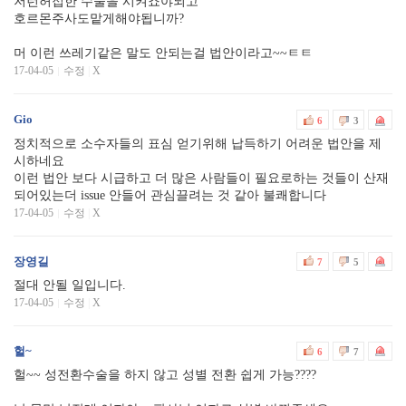
저런허접한 수술을 시켜죠야되고
호르몬주사도맡게해야됩니까?
머 이런 쓰레기같은 말도 안되는걸 법안이라고~~ㅌㅌ
17-04-05
수정
|
X
Gio
6
3
정치적으로 소수자들의 표심 얻기위해 납득하기 어려운 법안을 제
시하네요
이런 법안 보다 시급하고 더 많은 사람들이 필요로하는 것들이 산재
되어있는더 issue 안들어 관심끌려는 것 같아 불쾌합니다
17-04-05
수정
|
X
장영길
7
5
절대 안될 일입니다.
17-04-05
수정
|
X
헐~
6
7
헐~~ 성전환수술을 하지 않고 성별 전환 쉽게 가능????