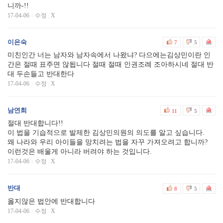
니까-!!
17-04-06
수정
|
X
이은숙
7
5
미친인간 너는 남자와 남자속에서 나왔냐? 다으에는김상민이란 인
간은 절때 표주면 않됩니다 절때 절때 인권조례 조아하시네 절대 반
대 두손들고 반대한다
17-04-06
수정
|
X
남연희
11
5
절대 반대합니다!!
이 법을 기습적으로 발제한 김상민의원의 의도를 알고 싶습니다.
왜 나라와 우리 아이들을 망치려는 법을 자꾸 가져오려고 합니까?
이런것은 배울게 아니라 버려야 하는 것입니다.
17-04-06
수정
|
X
반대
8
5
옳지않은 법안에 반대합니다
17-04-06
수정
|
X