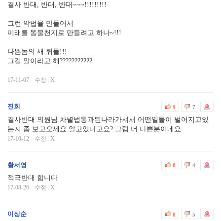
결사 반대, 반대, 반대~~~!!!!!!!!!
그런 악법을 만들어서
미래를 똥물천지로 만들려고 하나~!!!
나쁜놈의 새 퀴들!!!
그걸 말이라고 해???????????
17-11-07
수정
|
X
진희
9
7
결사반대 의원님 차별법통과된나라가셔서 어떤일들이 벌어지고있
는지 좀 보고오세요 알고있다고요? 그럼 더 나쁜분이네요
17-10-12
수정
|
X
황서영
8
4
적극반대 합니다
17-08-26
수정
|
X
이상순
8
5