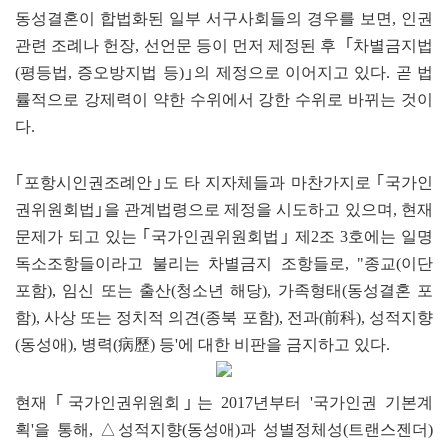
동성결혼이 합법화된 일부 서구사회들의 경우를 보면, 인권
관련 조례나 헌장, 선언문 등이 먼저 제정된 후 ｢차별금지법
(평등법, 증오방지법 등)｣의 제정으로 이어지고 있다. 곧 법
률적으로 강제력이 약한 수위에서 강한 수위로 바뀌는 것이
다.
｢포항시인권조례안｣도 타 지자체들과 마찬가지로 ｢국가인
권위원회법｣을 관계법령으로 제정을 시도하고 있으며, 현재
문제가 되고 있는 ｢국가인권위원회법｣ 제2조 3호에는 일명
독소조항들이라고 불리는 차별금지 조항들로, "종교(이단
포함), 임신 또는 출산(청소년 해당), 가족형태(동성결혼 포
함), 사상 또는 정치적 의견(종북 포함), 전과(前科), 성적지향
(동성애), 병력(病歷) 등'에 대한 비판을 금지하고 있다.
현재 ｢국가인권위원회｣는 2017년부터 '국가인권 기본계
획'을 통해, △성적지향(동성애)과 성별정체성(트랜스젠더)