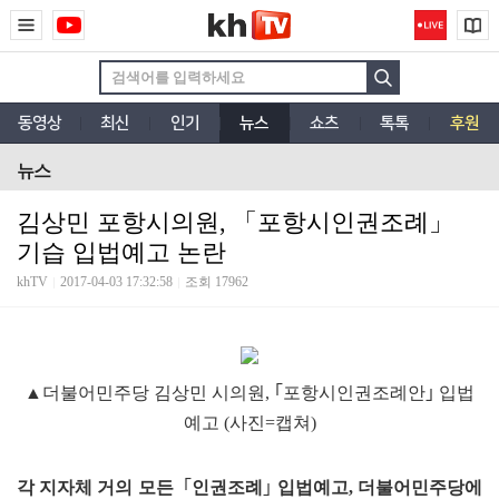
동영상
최신
인기
뉴스
쇼츠
톡톡
후원
뉴스
김상민 포항시의원, 「포항시인권조례」
기습 입법예고 논란
khTV
2017-04-03 17:32:58
조회 17962
▲더불어민주당 김상민 시의원, ｢포항시인권조례안｣ 입법
예고 (사진=캡쳐)
각 지자체 거의 모든
｢
인권조례
｣
입법예고, 더불어민주당에