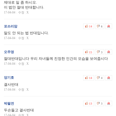
제대로 일 좀 하시오.
이 법안 절대 반대합니다.
17-04-04
수정
|
X
포쓰리맘
14
6
말도 안 되는 법 반대입니다.
17-04-04
수정
|
X
오주영
15
3
절대반대입니다 우리 자녀들께 진정한 인간의 모습을 보여줍시다
17-04-04
수정
|
X
양기호
14
4
결사반대
17-04-04
수정
|
X
박필연
13
3
두손들고 결사반대
17-04-04
수정
|
X