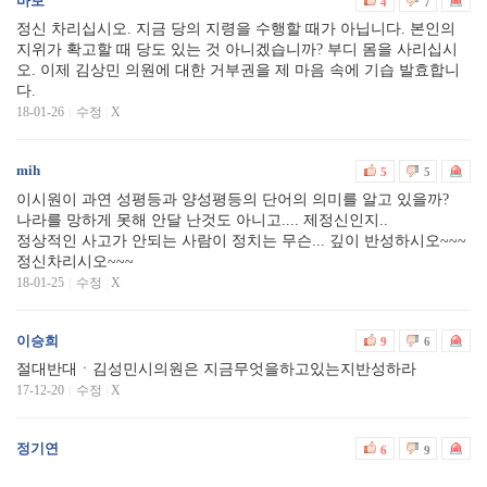
바보
4
7
정신 차리십시오. 지금 당의 지령을 수행할 때가 아닙니다. 본인의
지위가 확고할 때 당도 있는 것 아니겠습니까? 부디 몸을 사리십시
오. 이제 김상민 의원에 대한 거부권을 제 마음 속에 기습 발효합니
다.
18-01-26
수정
|
X
mih
5
5
이시원이 과연 성평등과 양성평등의 단어의 의미를 알고 있을까?
나라를 망하게 못해 안달 난것도 아니고.... 제정신인지..
정상적인 사고가 안되는 사람이 정치는 무슨... 깊이 반성하시오~~~
정신차리시오~~~
18-01-25
수정
|
X
이승희
9
6
절대반대ㆍ김성민시의원은 지금무엇을하고있는지반성하라
17-12-20
수정
|
X
정기연
6
9