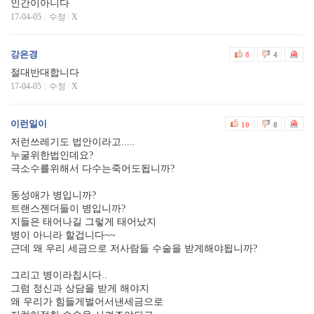
인간이아니다
17-04-05
수정
|
X
강은경
8
4
절대반대합니다
17-04-05
수정
|
X
이런일이
10
8
저런쓰레기도 법안이라고.....
누굴위한법인데요?
극소수를위해서 다수는죽어도됩니까?
동성애가 병입니까?
트랜스젠더들이 병입니까?
지들은 태어나길 그렇게 태어났지
병이 아니라 할겁니다~~
근데 왜 우리 세금으로 저사람들 수술을 받게해야됩니까?
그리고 병이라칩시다..
그럼 정신과 상담을 받게 해야지
왜 우리가 힘들게벌어서낸세금으로