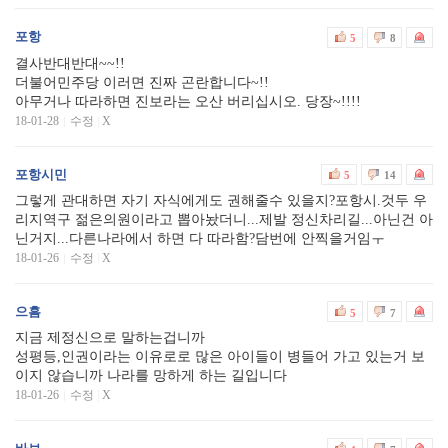
포항
5
8
결사반대반대~~!!
더불어민주당 이러면 진짜 곤란합니다~!!
아무거나 따라하면 진보라는 오산 버리십시오. 당장~!!!!
18-01-28
수정
|
X
포항시민
5
14
그렇게 관대하면 자기 자식에게도 권해줄수 있을지?포항시.것두 우
리지역구 젊은의원이라고 뽑아놨더니...제발 정신차리길...아닌건 아
닌거지...다른나라에서 하면 다 따라함?담번에 안찍을거임ㅜ
18-01-26
수정
|
X
으흠
5
7
지금 제정신으로 말하는겁니까
성평등,인권이라는 이유로로 많은 아이들이 병들어 가고 있는거 보
이지 않습니까 나라를 망하게 하는 길입니다
18-01-26
수정
|
X