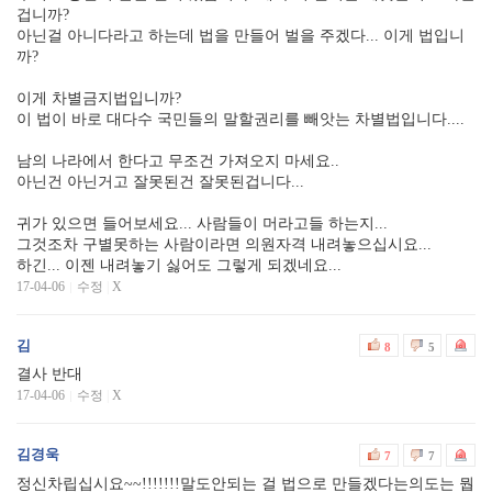
겁니까?
아닌걸 아니다라고 하는데 법을 만들어 벌을 주겠다... 이게 법입니
까?
이게 차별금지법입니까?
이 법이 바로 대다수 국민들의 말할권리를 빼앗는 차별법입니다....
남의 나라에서 한다고 무조건 가져오지 마세요..
아닌건 아닌거고 잘못된건 잘못된겁니다...
귀가 있으면 들어보세요... 사람들이 머라고들 하는지...
그것조차 구별못하는 사람이라면 의원자격 내려놓으십시요...
하긴... 이젠 내려놓기 싫어도 그렇게 되겠네요...
17-04-06
수정
|
X
김
8
5
결사 반대
17-04-06
수정
|
X
김경욱
7
7
정신차립십시요~~!!!!!!!말도안되는 걸 법으로 만들겠다는의도는 뭡