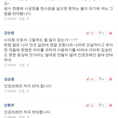
요~
생수 한병에 시궁창물 한스픈을 넣으면 못먹는 물이 되기에 저는 그
법을 반대합니다.
17-04-04
수정
|
X
강순원
12
5
시의원 으로서 그렇게도 할 일이 없는가~~~!?
한참 젊은 나이 인것 같은데 정말 포항시와 나라에 건설적이고 유익
한 것들에 현명한 머리를 귀하게 사용하기를 바라네 이따위 짐승만
도 못한 동성애 짓거리는 절대로 만들지 말게 인권조례안 절대 반대
하네
17-04-04
수정
|
X
강순원
11
4
인권조례안 적극 반대 합니다
17-04-04
수정
|
X
안현주
12
5
인권조례안 적극 반대합니다
17-04-04
수정
|
X