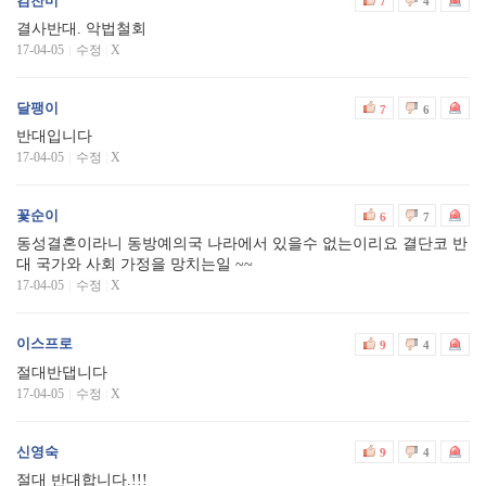
김찬미
7
4
결사반대. 악법철회
17-04-05
수정
|
X
달팽이
7
6
반대입니다
17-04-05
수정
|
X
꽃순이
6
7
동성결혼이라니 동방예의국 나라에서 있을수 없는이리요 결단코 반
대 국가와 사회 가정을 망치는일 ~~
17-04-05
수정
|
X
이스프로
9
4
절대반댑니다
17-04-05
수정
|
X
신영숙
9
4
절대 반대합니다.!!!