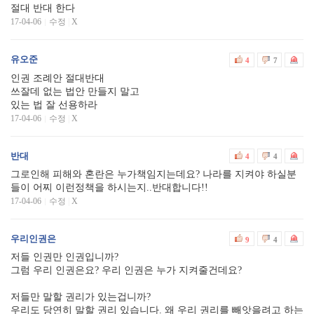
절대 반대 한다
17-04-06
수정
|
X
유오준
4
7
인권 조례안 절대반대
쓰잘데 없는 법안 만들지 말고
있는 법 잘 선용하라
17-04-06
수정
|
X
반대
4
4
그로인해 피해와 혼란은 누가책임지는데요? 나라를 지켜야 하실분
들이 어찌 이런정책을 하시는지..반대합니다!!
17-04-06
수정
|
X
우리인권은
9
4
저들 인권만 인권입니까?
그럼 우리 인권은요? 우리 인권은 누가 지켜줄건데요?
저들만 말할 권리가 있는겁니까?
우리도 당연히 말할 권리 있습니다. 왜 우리 권리를 빼앗을려고 하는