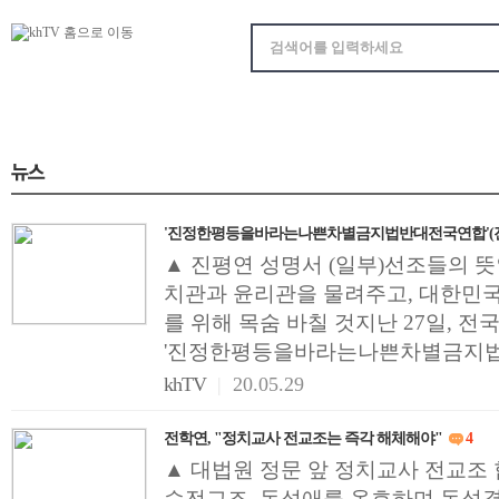
'진정한평등을바라는나쁜차별금지법반대전국연합'(진평
▲ 진평연 성명서 (일부)선조들의 뜻
치관과 윤리관을 물려주고, 대한민국
를 위해 목숨 바칠 것지난 27일, 전
'진정한평등을바라는나쁜차별금지법반
khTV
|
20.05.29
전학연, "정치교사 전교조는 즉각 해체해야"
4
▲ 대법원 정문 앞 정치교사 전교조
습전교조, 동성애를 옹호하며 동성결