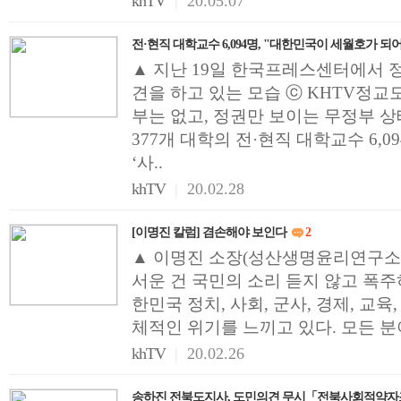
khTV
|
20.05.07
전·현직 대학교수 6,094명, "대한민국이 세월호가 되
▲ 지난 19일 한국프레스센터에서 
견을 하고 있는 모습 ⓒ KHTV정교모
부는 없고, 정권만 보이는 무정부 상태
377개 대학의 전·현직 대학교수 6,
‘사..
khTV
|
20.02.28
[이명진 칼럼] 겸손해야 보인다
2
▲ 이명진 소장(성산생명윤리연구소 
서운 건 국민의 소리 듣지 않고 폭
한민국 정치, 사회, 군사, 경제, 교육
체적인 위기를 느끼고 있다. 모든 분
khTV
|
20.02.26
송하진 전북도지사, 도민의견 무시「전북사회적약자