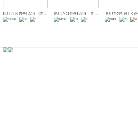
[KHTV생방송] 22대 국회
[KHTV생방송] 22대 국회
[KHTV생방송] 국민들
'역대 최악 차별금지법' 반대
‘역대 최악 차별금지법’ 반
민 주권 짓밟힌 6·3
10368
32
1
10752
31
2
3019
25
0
거룩한방파제부산국민대회
대 거룩한방파제 통합국민
거, 재선거하고 선관
대회
각 해체하라!"