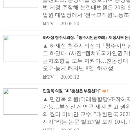
법 제정 주장해 논란대법원은 20일 오
법원 대법정에서 '전국교직원노동조합'
khTV
|
20.05.20
하재성 청주시의장,「청주시인권조례」제정시도 
▲ 하재성 청주시의장이 ｢청주시인
고 하였다. (사진=캡쳐)｢국가인권위
금지조항들 모두 지켜야…친동성애
도 가능케 해지난 8일, 하재성..
khTV
|
20.05.12
민경욱 의원, "415총선은 부정선거"
1
▲ 민경욱 의원(미래통합당)조작하
가능…부정선거 연구 세계 최고 권
의 월터 미베인 교수, "대한민국 20
사기"라는 논문 발표7일 오전 10시, 