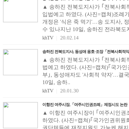
▲ 송하진 전북도지사가 ｢전북사회
입법예고 하였다. (사진=캡쳐)조례가
개정은 '식은 죽 먹기'…송 도지사,
수 있나지난 10일, 송하진 전라북도지
khTV
|
20.02.14
송하진 전북도지사, 동성애 옹호·조장「전북사회적
▲ 송하진 전북도지사가 ｢전북사회
법예고 하였다. (사진=캡쳐)｢국가인
부｣, 동성애자도 '사회적 약자'…결
10일, 송하..
khTV
|
20.01.30
이항진 여주시장,「여주시인권조례」제정시도 논란
▲ 이항진 여주시장이 ｢여주시인권
하였다. (사진=캡쳐)｢국가인권위원회
권단체들에 재정지원도 가능케 해지난