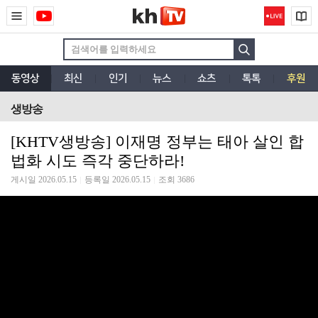
동영상
최신
인기
뉴스
쇼츠
톡톡
후원
생방송
[KHTV생방송] 이재명 정부는 태아 살인 합
법화 시도 즉각 중단하라!
게시일 2026.05.15
등록일 2026.05.15
조회 3686