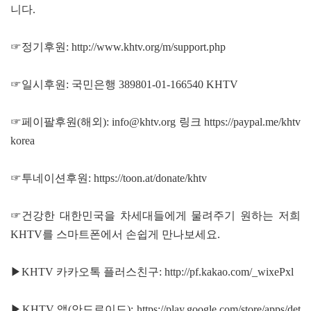
니다.
☞정기후원:
http://www.khtv.org/m/support.php
☞일시후원: 국민은행 389801-01-166540 KHTV
☞페이팔후원(해외): info@khtv.org 링크
https://paypal.me/khtv
korea
☞투네이션후원:
https://toon.at/donate/khtv
☞건강한 대한민국을 차세대들에게 물려주기 원하는 저희
KHTV를 스마트폰에서 손쉽게 만나보세요.
▶KHTV 카카오톡 플러스친구:
http://pf.kakao.com/_wixePxl
▶KHTV 앱(안드로이드):
https://play.google.com/store/apps/det