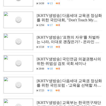
급 학술 세미나
1430
13
0
[KHTV생방송] 다음세대 교육권 정상화
를 위한 국민대회, "Don't Touch My
Child."
1294
17
0
[KHTV생방송] '표현의 자유'를 처벌하
는 나라, 이대로 괜찮은가? - 온라인 입
틀막법 폐지 촉구 국회토론회
1550
18
0
[KHTV생방송] 국민연금 의결권행사의
위헌·위법성 검토 국회 세미나
2040
18
0
[KHTV생방송] 다음세대 교육권 정상화
를 위한 국민포럼 - '교육을 선택할 자유,
다르게 배울 권리'
1725
11
0
[KHTV생방송] 교육부는 한국연구재단