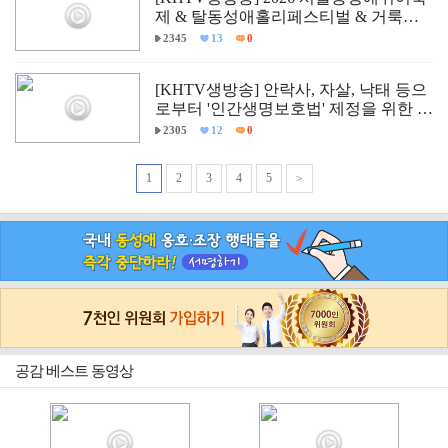
제 & 탈동성애홀리페스티벌 & 거룩한
방파제통합국민대회 현장
2345
13
0
[KHTV생방송] 안락사, 자살, 낙태 등으
로부터 '인간생명보호법' 제정을 위한 국
회 학술세미나
2305
12
0
1
2
3
4
5
>
공감 베스트 동영상