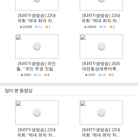
[KHTV생방송] 22대
[KHTV생방송] 22대
국회 '역대 최악 차별
국회 ‘역대 최악 차별
금지법' 반대 거룩한방
금지법’ 반대 거룩한방
10309
32
1
10694
31
2
파제부산국민대회
파제 통합국민대회
[KHTV생방송] 국민
[KHTV생방송] 2026
들, "국민 주권 짓밟힌
대전동성애퀴어축제
6·3지방선거, 재선거하
& 2026 거룩한방파제
2993
25
0
3197
19
5
고 선관위는 즉각 해체
'건강한가족대전시민
하라!"
대회' 현장
많이 본 동영상
[KHTV생방송] 22대
[KHTV생방송] 22대
국회 ‘역대 최악 차별
국회 '역대 최악 차별