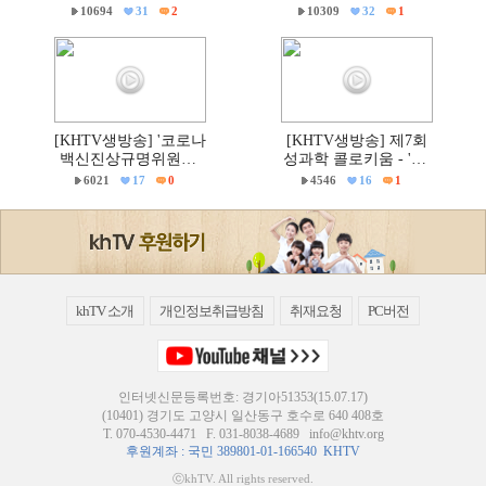
금지법’ 반대 거룩한방
금지법' 반대 거룩한방
10694
31
2
10309
32
1
파제 통합국민대회
파제부산국민대회
[KHTV생방송] '코로나
[KHTV생방송] 제7회
백신진상규명위원회'
성과학 콜로키움 - 'PC
출범촉구 국회 기자회
주의 & 의학'
6021
17
0
4546
16
1
견
khTV 소개
개인정보취급방침
취재요청
PC버전
인터넷신문등록번호: 경기아51353(15.07.17)
(10401) 경기도 고양시 일산동구 호수로 640 408호
T.
070-4530-4471
F. 031-8038-4689
info@khtv.org
후원계좌 : 국민 389801-01-166540 KHTV
ⓒkhTV. All rights reserved.