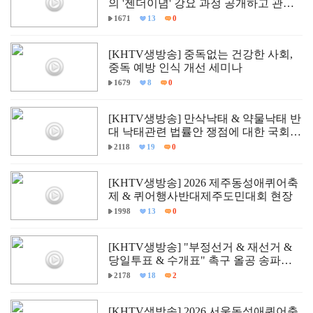
의 '젠더이념' 강요 과정 공개하고 관련
자 즉각 문책하라!
1671
13
0
[KHTV생방송] 중독없는 건강한 사회,
중독 예방 인식 개선 세미나
1679
8
0
[KHTV생방송] 만삭낙태 & 약물낙태 반
대 낙태관련 법률안 쟁점에 대한 국회
학술세미나
2118
19
0
[KHTV생방송] 2026 제주동성애퀴어축
제 & 퀴어행사반대제주도민대회 현장
1998
13
0
[KHTV생방송] "부정선거 & 재선거 &
당일투표 & 수개표" 촉구 올공 송파구
개표소 민주항쟁 현장
2178
18
2
[KHTV생방송] 2026 서울동성애퀴어축