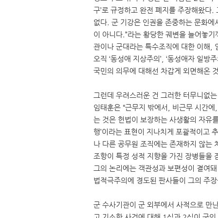
구’로 규정하고 완전 폐지를 주장해왔다.
없다. 군 기강은 인권을 존중하는 문화에
이 아니다.”라는 황당한 궤변을 늘어놓기
관이나 군대라는 특수조직에 대한 이해, 
오직 ‘동성애 지상주의’, ‘동성애자 일방
국민의 의무에 대해선 차갑게 외면해온 
그런데 우려스러운 건 그러한 터무니없는 
임태훈은 “근무지 밖에서, 비근무 시간에
는 것은 헌법이 보장하는 사생활의 자유를 
행’이라는 표현이 지나치게 포괄적이고 
나 다른 공무원 조직에는 존재하지 않는 
조항이 특정 성적 지향을 가진 장병들을
그의 논리에는 객관성과 보편성이 결여돼 
법적극주의에 경도된 판사들이 그의 주장
군 수사기관이 군 외부에서 사적으로 만난 
고 기소한 사건에 대해 1심과 2심이 군