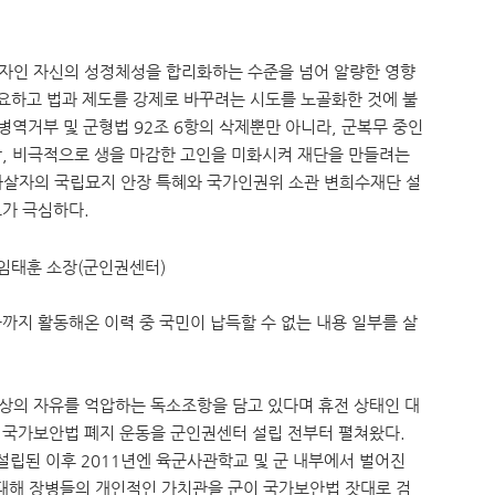
자인 자신의 성정체성을 합리화하는 수준을 넘어 알량한 영향
강요하고 법과 제도를 강제로 바꾸려는 시도를 노골화한 것에 불
병역거부 및 군형법 92조 6항의 삭제뿐만 아니라, 군복무 중인
, 비극적으로 생을 마감한 고인을 미화시켜 재단을 만들려는
자살자의 국립묘지 안장 특혜와 국가인권위 소관 변희수재단 설
가 극심하다.
 임태훈 소장(군인권센터)
까지 활동해온 이력 중 국민이 납득할 수 없는 내용 일부를 살
상의 자유를 억압하는 독소조항을 담고 있다며 휴전 상태인 대
 국가보안법 폐지 운동을 군인권센터 설립 전부터 펼쳐왔다.
 설립된 이후 2011년엔 육군사관학교 및 군 내부에서 벌어진
 대해 장병들의 개인적인 가치관을 군이 국가보안법 잣대로 검