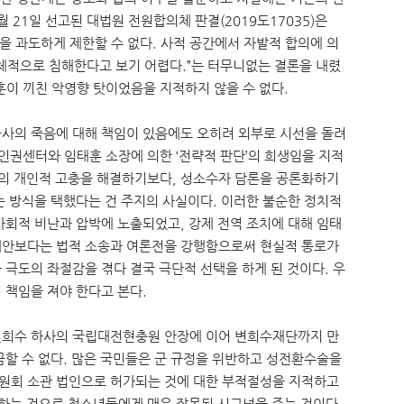
월 21일 선고된 대법원 전원합의체 판결(2019도17035)은
 과도하게 제한할 수 없다. 사적 공간에서 자발적 합의에 의
구체적으로 침해한다고 보기 어렵다.”는 터무니없는 결론을 내렸
훈이 끼친 악영향 탓이었음을 지적하지 않을 수 없다.
사의 죽음에 대해 책임이 있음에도 오히려 외부로 시선을 돌려
군인권센터와 임태훈 소장에 의한 ‘전략적 판단’의 희생임을 지적
사의 개인적 고충을 해결하기보다, 성소수자 담론을 공론화하기
는 방식을 택했다는 건 주지의 사실이다. 이러한 불순한 정치적
사회적 비난과 압박에 노출되었고, 강제 전역 조치에 대해 임태
재안보다는 법적 소송과 여론전을 강행함으로써 현실적 통로가
 극도의 좌절감을 겪다 결국 극단적 선택을 하게 된 것이다. 우
 책임을 져야 한다고 본다.
변희수 하사의 국립대전현충원 안장에 이어 변희수재단까지 만
금할 수 없다. 많은 국민들은 군 규정을 위반하고 성전환수술을
원회 소관 법인으로 허가되는 것에 대한 부적절성을 지적하고
화하는 것으로 청소년들에게 매우 잘못된 시그널을 주는 것이다.