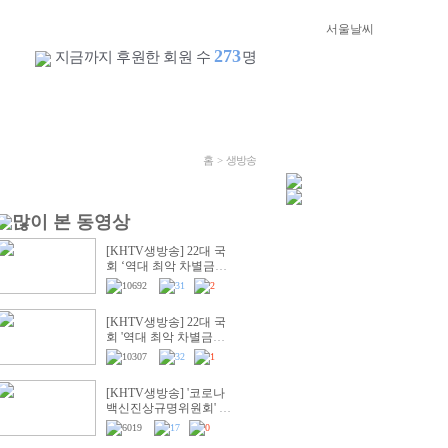
273
지금까지 후원한 회원 수
명
홈
> 생방송
[KHTV생방송] 22대 국
회 ‘역대 최악 차별금지
법’ 반대 거룩한방파제
10692
31
2
통합국민대회
[KHTV생방송] 22대 국
회 '역대 최악 차별금지
법' 반대 거룩한방파제부
10307
32
1
산국민대회
[KHTV생방송] '코로나
백신진상규명위원회' 출
범촉구 국회 기자회견
6019
17
0