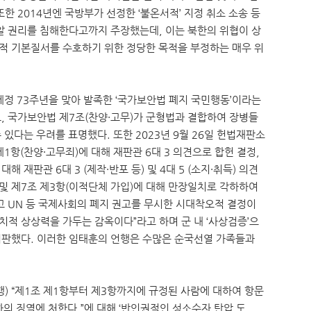
한 2014년엔 국방부가 선정한 ‘불온서적’ 지정 취소 소송 등
알 권리를 침해한다고까지 주장했는데, 이는 북한의 위협이 상
적 기본질서를 수호하기 위한 정당한 목적을 부정하는 매우 위
제정 73주년을 맞아 발족한 ‘국가보안법 폐지 국민행동’이라는
, 국가보안법 제7조(찬양·고무)가 군형법과 결합하여 장병들
있다는 우려를 표명했다. 또한 2023년 9월 26일 헌법재판소
제1항(찬양·고무죄)에 대해 재판관 6대 3 의견으로 합헌 결정,
해 재판관 6대 3 (제작·반포 등) 및 4대 5 (소지·취득) 의견
 및 제7조 제3항(이적단체 가입)에 대해 만장일치로 각하하여
 UN 등 국제사회의 폐지 권고를 무시한 시대착오적 결정이
치적 상상력을 가두는 감옥이다”라고 하며 군 내 ‘사상검증’으
비판했다. 이러한 임태훈의 언행은 수많은 순국선열 가족들과
행) “제1조 제1항부터 제3항까지에 규정된 사람에 대하여 항문
하의 징역에 처한다.”에 대해 ‘반인권적인 성소수자 탄압 도