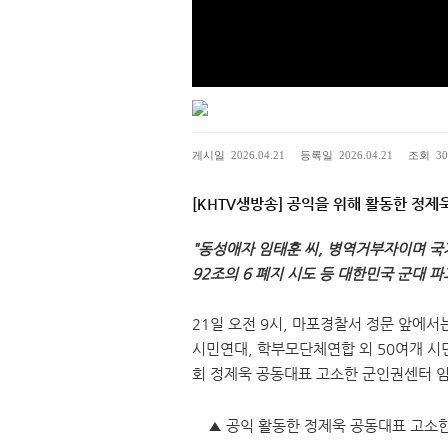
17
게시일
2026.04.21
등록일
2026.04.21
조회
30
[KHTV생방송] 공익을 위해 활동한 정
"동성애자 임태훈 씨, 병역거부자이며 
92조의 6 폐지 시도 등 대한민국 군대 
21일 오전 9시, 마포경찰서 정문 앞
시민연대, 학부모단체연합 외 50여개 
회 정제욱 공동대표 고소한 군인권센터 임
▲ 공익 활동한 정제욱 공동대표 고소한