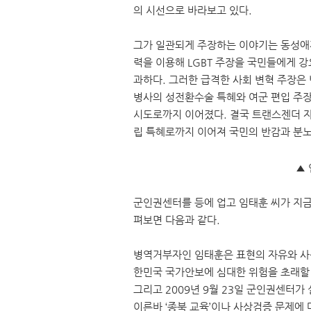
의 시선으로 바라보고 있다.
그가 일관되게 주장하는 이야기는 동성애
력을 이용해 LGBT 주장을 국민들에게 
과하다. 그러한 급격한 사회 변혁 주장은 
병사의 성전환수술 특혜와 여군 편입 주장
시도로까지 이어졌다. 결국 트랜스젠더 
립 특혜로까지 이어져 국민의 반감과 분노
▲
군인권센터를 등에 업고 임태훈 씨가 지금
펴보면 다음과 같다.
병역거부자인 임태훈은 표현의 자유와 사
한민국 국가안보에 심대한 위험을 초래할
그리고 2009년 9월 23일 군인권센터가
이른바 ‘종북 교육’이나 사상검증 문제에