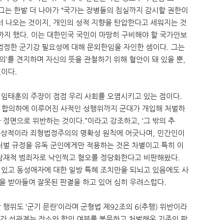
 그는 한발 더 나아가 “국가는 장병들의 침실까지 감시할 권한이
서 나오는 것이지, 개인의 성적 지향을 탄압한다고 세워지는 것
까지 했다. 이는 대한민국 국민이 마땅히 구비해야 할 국가안보
엄정한 군기강 필요성에 대해 문외한임을 자인한 셈이다. 그는
주의’를 견지하며 자신의 뜻을 관철하기 위해 혈안이 돼 있을 뿐,
것이다.
임태훈의 주장이 점점 우리 사회를 오염시키고 있는 점이다.
, 합의하에 이루어진 사적인 성행위까지 군대가 개입해 처벌하
정면으로 위반하는 것이다.”이라고 강조하고, ‘그 밖의 추
추상적이라 죄형법정주의의 명확성 원칙에 어긋나며, 민간인이
처벌 규정을 유독 군인에게만 적용하는 것은 차별이고 특히 이
 잠재적 범죄자로 낙인찍고 혐오를 정당화한다고 비판해왔다.
있고 동성애자에 대한 일방 특혜 조치만을 되뇌고 있음에도 사
을 받아들여 잘못된 판결을 하고 있어 심히 우려스럽다.
행위도 ‘군기 문란’이라며 군형법 제92조의 6(추행) 위반이라
인 간 성관계는 장소와 합의 여부를 불문하고 처벌해온 기존의 판