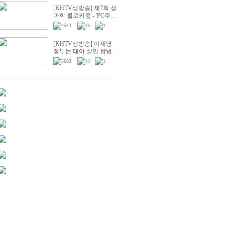
[KHTV생방송] 제7회 성
과학 콜로키움 - 'PC주의
& 의학'
4543
16
1
[KHTV생방송] 이재명
정부는 태아 살인 합법화
시도 즉각 중단하라!
3683
13
1