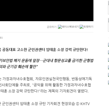
공유하기
81
제욱 공동대표 고소한 군인권센터 임태훈 소장 강력 규탄한다!
국가보안법 폐지 운동에 앞장…군대내 항문성교를 금지한 군형법
파괴와 군기강 훼손에 혈안"
에서는 가정과자녀수호협회, 자유인권실천국민행동, 반동성애기독
시민사회단체들 주최로, "공익을 위해 활동한 가정과자녀수호협
태훈 소장 강력 규탄한다!"라는 제목의 기자회견이 열렸다.
 군인권센터 임태훈 소장 규탄 기자회견 현장모습 ⓒ KHTV