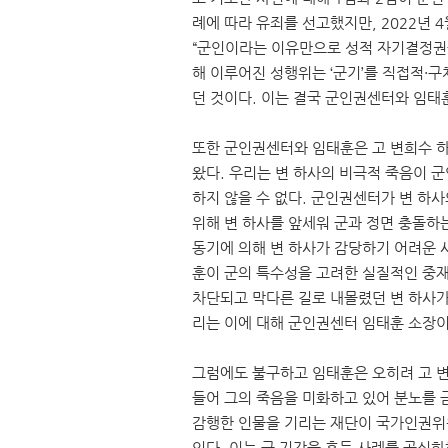
례에 따라 유죄를 선고했지만, 2022년 4
“군인이라는 이유만으로 성적 자기결정권을
해 이루어진 성행위는 ‘군기’를 직접적·
던 것이다. 이는 결국 군인권센터와 임태
또한 군인권센터와 임태훈은 고 변희수 하
왔다. 우리는 변 하사의 비극적 죽음이 
하지 않을 수 없다. 군인권센터가 변 하
위해 변 하사를 앞세워 군과 정면 충돌하
동기에 의해 변 하사가 감당하기 어려운 
훈이 군의 특수성을 고려한 실질적인 중
차단되고 막다른 길로 내몰렸던 변 하사가
리는 이에 대해 군인권센터 임태훈 소장이
그럼에도 불구하고 임태훈은 오히려 고 
들어 그의 죽음을 미화하고 있어 분노를 
감행한 인물을 기리는 재단이 국가인권위
있다. 이는 군 기강을 흔든 사례를 공식