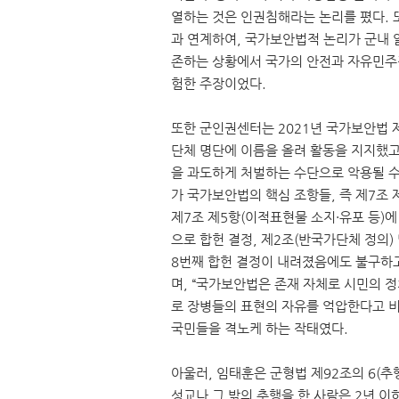
열하는 것은 인권침해라는 논리를 폈다. 또
과 연계하여, 국가보안법적 논리가 군내 
존하는 상황에서 국가의 안전과 자유민주
험한 주장이었다.
또한 군인권센터는 2021년 국가보안법 
단체 명단에 이름을 올려 활동을 지지했고
을 과도하게 처벌하는 수단으로 악용될 수 
가 국가보안법의 핵심 조항들, 즉 제7조 
제7조 제5항(이적표현물 소지·유포 등)에 대
으로 합헌 결정, 제2조(반국가단체 정의)
8번째 합헌 결정이 내려졌음에도 불구하고
며, “국가보안법은 존재 자체로 시민의 정
로 장병들의 표현의 자유를 억압한다고 
국민들을 격노케 하는 작태였다.
아울러, 임태훈은 군형법 제92조의 6(추
성교나 그 밖의 추행을 한 사람은 2년 이