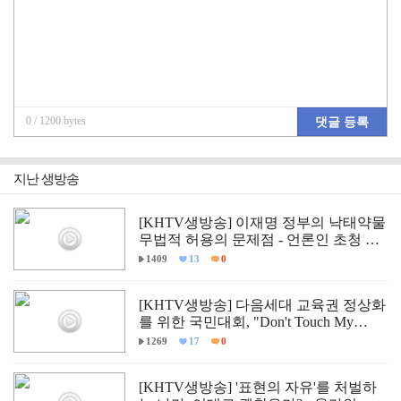
0
/ 1200 bytes
댓글 등록
지난 생방송
[KHTV생방송] 이재명 정부의 낙태약물
무법적 허용의 문제점 - 언론인 초청 긴
급 학술 세미나
1409
13
0
[KHTV생방송] 다음세대 교육권 정상화
를 위한 국민대회, "Don't Touch My
Child."
1269
17
0
[KHTV생방송] '표현의 자유'를 처벌하