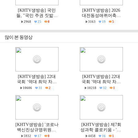
[KHTV생방송] 국민
[KHTV생방송] 2026
들, "국민 주권 짓밟힌
대전동성애퀴어축제
6·3지방선거, 재선거하
& 2026 거룩한방파제
2968
25
0
3163
19
5
고 선관위는 즉각 해체
'건강한가족대전시민
하라!"
대회' 현장
많이 본 동영상
[KHTV생방송] 22대
[KHTV생방송] 22대
국회 ‘역대 최악 차별
국회 '역대 최악 차별
금지법’ 반대 거룩한방
금지법' 반대 거룩한방
10606
31
2
10218
32
1
파제 통합국민대회
파제부산국민대회
[KHTV생방송] '코로나
[KHTV생방송] 제7회
백신진상규명위원회'
성과학 콜로키움 - 'PC
출범촉구 국회 기자회
주의 & 의학'
5932
17
0
4458
16
1