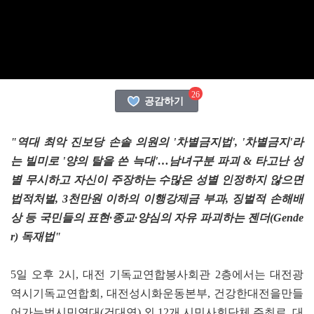
26
공감하기
"역대 최악 진보당 손솔 의원의 '차별금지법', '차별금지'라
는 빌미로 '양의 탈을 쓴 늑대'…남녀구분 파괴 & 타고난 성
별 무시하고 자신이 주장하는 수많은 성별 인정하지 않으면
법적처벌, 3천만원 이하의 이행강제금 부과, 징벌적 손해배
상 등 국민들의 표현·종교·양심의 자유 파괴하는 젠더(Gende
r) 독재법"
5일 오후 2시, 대전 기독교연합봉사회관 2층에서는 대전광
역시기독교연합회, 대전성시화운동본부, 건강한대전을만들
어가는범시민연대(건대연) 외 12개 시민사회단체 주최로, 대