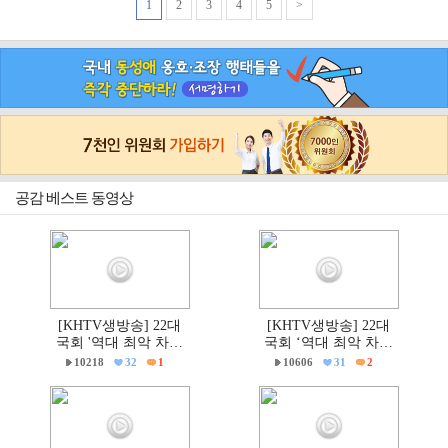
1
2
3
4
5
>
공감 베스트 동영상
[KHTV생방송] 22대
[KHTV생방송] 22대
국회 '역대 최악 차별
국회 ‘역대 최악 차별
금지법' 반대 거룩한방
금지법’ 반대 거룩한방
10218
32
1
10606
31
2
파제부산국민대회
파제 통합국민대회