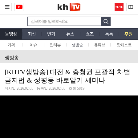
동영상
최신
인기
뉴스
쇼츠
톡톡
후원
기획
이슈
인터뷰
생방송
유튜브
팟캐스트
생방송
[KHTV생방송] 대전 & 충청권 포괄적 차별
금지법 & 성평등 바로알기 세미나
게시일 2026.02.05
등록일 2026.02.05
조회 5819