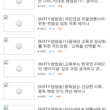
는 나라, 이대로 괜찮은가? - 온라인 입
틀막법 폐지 촉구 국회토론회
1531
18
0
[KHTV생방송] 국민연금 의결권행사의
위헌·위법성 검토 국회 세미나
2015
18
0
[KHTV생방송] 다음세대 교육권 정상화
를 위한 국민포럼 - '교육을 선택할 자유,
다르게 배울 권리'
1693
11
0
[KHTV생방송] 교육부는 한국연구재단
의 '젠더이념' 강요 과정 공개하고 관련
자 즉각 문책하라!
1651
13
0
[KHTV생방송] 중독없는 건강한 사회,
중독 예방 인식 개선 세미나
1662
8
0
[KHTV생방송] 만삭낙태 & 약물낙태 반