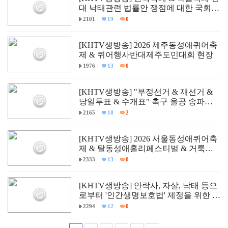
대 낙태관련 법률안 쟁점에 대한 국회
학술세미나
2101
19
0
[KHTV생방송] 2026 제주동성애퀴어축
제 & 퀴어행사반대제주도민대회 현장
1976
13
0
[KHTV생방송] "부정선거 & 재선거 &
당일투표 & 수개표" 촉구 올공 송파구
개표소 민주항쟁 현장
2165
18
2
[KHTV생방송] 2026 서울동성애퀴어축
제 & 탈동성애홀리페스티벌 & 거룩한
방파제통합국민대회 현장
2333
13
0
[KHTV생방송] 안락사, 자살, 낙태 등으
로부터 '인간생명보호법' 제정을 위한 국
회 학술세미나
2294
12
0