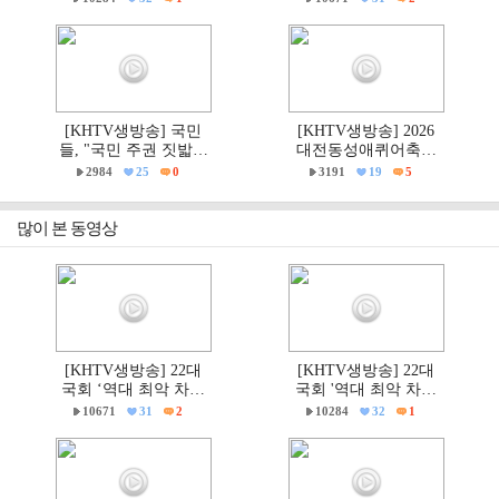
파제부산국민대회
파제 통합국민대회
[KHTV생방송] 국민
[KHTV생방송] 2026
들, "국민 주권 짓밟힌
대전동성애퀴어축제
6·3지방선거, 재선거하
& 2026 거룩한방파제
2984
25
0
3191
19
5
고 선관위는 즉각 해체
'건강한가족대전시민
하라!"
대회' 현장
많이 본 동영상
[KHTV생방송] 22대
[KHTV생방송] 22대
국회 ‘역대 최악 차별
국회 '역대 최악 차별
금지법’ 반대 거룩한방
금지법' 반대 거룩한방
10671
31
2
10284
32
1
파제 통합국민대회
파제부산국민대회