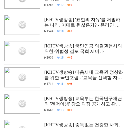
Child."
1283
17
0
[KHTV생방송] '표현의 자유'를 처벌하
는 나라, 이대로 괜찮은가? - 온라인 입
틀막법 폐지 촉구 국회토론회
1544
18
0
[KHTV생방송] 국민연금 의결권행사의
위헌·위법성 검토 국회 세미나
2033
18
0
[KHTV생방송] 다음세대 교육권 정상화
를 위한 국민포럼 - '교육을 선택할 자유,
다르게 배울 권리'
1714
11
0
[KHTV생방송] 교육부는 한국연구재단
의 '젠더이념' 강요 과정 공개하고 관련
자 즉각 문책하라!
1663
13
0
[KHTV생방송] 중독없는 건강한 사회,