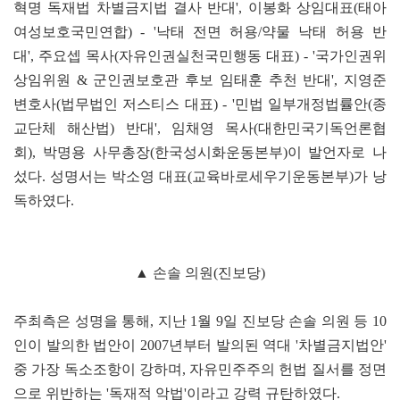
혁명 독재법 차별금지법 결사 반대', 이봉화 상임대표(태아
여성보호국민연합) - '낙태 전면 허용/약물 낙태 허용 반
대', 주요셉 목사(자유인권실천국민행동 대표) - '국가인권위
상임위원 & 군인권보호관 후보 임태훈 추천 반대', 지영준
변호사(법무법인 저스티스 대표) - '민법 일부개정법률안(종
교단체 해산법) 반대', 임채영 목사(대한민국기독언론협
회), 박명용 사무총장(한국성시화운동본부)이 발언자로 나
섰다. 성명서는 박소영 대표(교육바로세우기운동본부)가 낭
독하였다.
▲ 손솔 의원(진보당)
주최측은 성명을 통해, 지난 1월 9일 진보당 손솔 의원 등 10
인이 발의한 법안이 2007년부터 발의된 역대 '차별금지법안'
중 가장 독소조항이 강하며, 자유민주주의 헌법 질서를 정면
으로 위반하는 '독재적 악법'이라고 강력 규탄하였다.