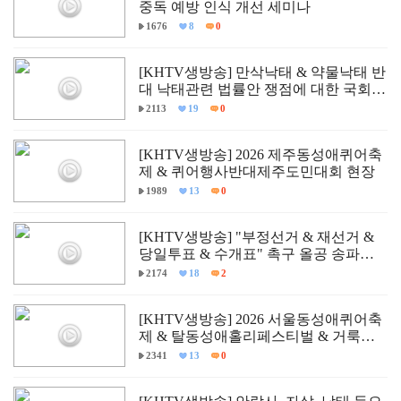
중독 예방 인식 개선 세미나
1676
8
0
[KHTV생방송] 만삭낙태 & 약물낙태 반
대 낙태관련 법률안 쟁점에 대한 국회
학술세미나
2113
19
0
[KHTV생방송] 2026 제주동성애퀴어축
제 & 퀴어행사반대제주도민대회 현장
1989
13
0
[KHTV생방송] "부정선거 & 재선거 &
당일투표 & 수개표" 촉구 올공 송파구
개표소 민주항쟁 현장
2174
18
2
[KHTV생방송] 2026 서울동성애퀴어축
제 & 탈동성애홀리페스티벌 & 거룩한
방파제통합국민대회 현장
2341
13
0