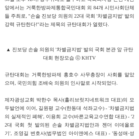
앞에서는 거룩한방파제통합국민대회 외 84개 시민사회단체
들 주최로, "손솔 진보당 의원의 22대 국회 '차별금지법' 발의
강력 규탄한다!"라는 제목의 규탄대회가 열렸다.
▲ 진보당 손솔 의원의 '차별금지법' 발의 국회 본관 앞 규탄
대회 현장모습 ⓒ KHTV
규탄대회는 거룩한방파제 홍호수 사무총장이 사회를 맡았
으며, 국민의힘 조배숙 의원의 인사말로 시작되었다.
제자광성교회 박한수 목사(홀리브릿지네트워크 대표)의 모
두발언에 이어, 길원평 교수(한동대 석좌교수) - '차별금지법
의 실제적인 폐해', 이용희 교수(바른교육교수연합 대표) - '2
2대 국회 첫 발의된 손솔 차별금지법안과 젠더 이데올로
기', 조영길 변호사(법무법인 아이앤에스 대표) - '동성애·성