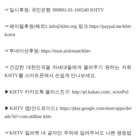
☞일시후원: 국민은행 389801-01-166540 KHTV
☞페이팔후원(해외): info@khtv.org 링크
https://paypal.me/khtv
korea
☞투네이션후원:
https://toon.at/donate/khtv
☞건강한 대한민국을 차세대들에게 물려주기 원하는 저희
KHTV를 스마트폰에서 손쉽게 만나보세요.
▶KHTV 카카오톡 플러스친구:
http://pf.kakao.com/_wixePxl
▶KHTV 앱(안드로이드):
https://play.google.com/store/apps/det
ails?id=com.utilline.khtv
☞KHTV 알파벳 네 글자만 주위에 알려주셔도 나쁜 평등법