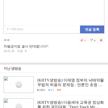
0
/ 1200 bytes
댓글 등록
ㅇㅇ
3
0
차별금지법 결사 반대합니다!!
26-01-30
수정
|
X
지난 생방송
[KHTV생방송] 이재명 정부의 낙태약물
무법적 허용의 문제점 - 언론인 초청 긴
급 학술 세미나
1421
13
0
[KHTV생방송] 다음세대 교육권 정상화
를 위한 국민대회, "Don't Touch My