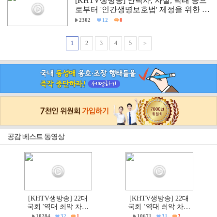
[KHTV생방송] 안락사, 자살, 낙태 등으
로부터 '인간생명보호법' 제정을 위한 국
회 학술세미나
2302
12
0
1
2
3
4
5
>
공감 베스트 동영상
[KHTV생방송] 22대
[KHTV생방송] 22대
국회 '역대 최악 차별
국회 ‘역대 최악 차별
금지법' 반대 거룩한방
금지법’ 반대 거룩한방
10284
32
1
10671
31
2