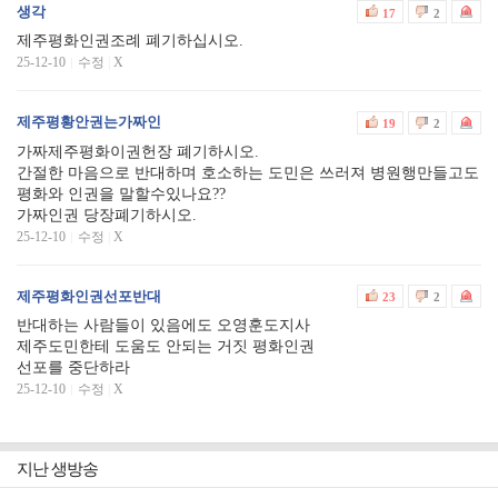
생각
17
2
제주평화인권조례 폐기하십시오.
25-12-10
수정
|
X
제주평황안권는가짜인
19
2
가짜제주평화이권헌장 폐기하시오.
간절한 마음으로 반대하며 호소하는 도민은 쓰러져 병원행만들고도
평화와 인권을 말할수있나요??
가짜인권 당장폐기하시오.
25-12-10
수정
|
X
제주평화인권선포반대
23
2
반대하는 사람들이 있음에도 오영훈도지사
제주도민한테 도움도 안되는 거짓 평화인권
선포를 중단하라
25-12-10
수정
|
X
지난 생방송