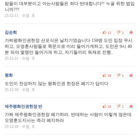
람들이 대부분이고 아는사람들은 죄다 반대합니다!! 누굴 위한 법입
니까???
25-12-11
수정
|
X
김순희
15
2
가찌평화인권헌장 선포식은 날치기였습니다 150명 도민 입장 무시
하고, 오영훈사람들로 쪽문으로 미리 들어가게하고, 도민은 9시 40
분 되야 몇명만 들어가게 하고, 자기들끼리 독재로 진행..
25-12-11
수정
|
X
평화
18
2
도민이 찬성하지 않는 평화인권 헌장은 폐기가 답이다
25-12-10
수정
|
X
제주평화인권헌장 반
16
2
가짜 제주평화인권헌장 폐기하라. 반대하는 사람이 이렇게 많은데
오영훈도지사는 즉각 폐지하라
25-12-10
수정
|
X