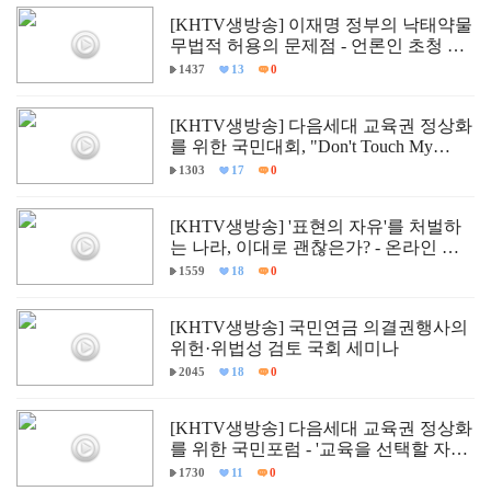
[KHTV생방송] 이재명 정부의 낙태약물
무법적 허용의 문제점 - 언론인 초청 긴
급 학술 세미나
1437
13
0
[KHTV생방송] 다음세대 교육권 정상화
를 위한 국민대회, "Don't Touch My
Child."
1303
17
0
[KHTV생방송] '표현의 자유'를 처벌하
는 나라, 이대로 괜찮은가? - 온라인 입
틀막법 폐지 촉구 국회토론회
1559
18
0
[KHTV생방송] 국민연금 의결권행사의
위헌·위법성 검토 국회 세미나
2045
18
0
[KHTV생방송] 다음세대 교육권 정상화
를 위한 국민포럼 - '교육을 선택할 자유,
다르게 배울 권리'
1730
11
0