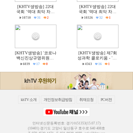
[KHTV생방송] 22대
[KHTV생방송] 22대
국회 ‘역대 최악 차별
국회 '역대 최악 차별
금지법’ 반대 거룩한방
금지법' 반대 거룩한방
10710
31
2
10326
32
1
파제 통합국민대회
파제부산국민대회
[KHTV생방송] '코로나
[KHTV생방송] 제7회
백신진상규명위원회'
성과학 콜로키움 - 'PC
출범촉구 국회 기자회
주의 & 의학'
6039
17
0
4563
16
1
견
khTV 소개
개인정보취급방침
취재요청
PC버전
인터넷신문등록번호: 경기아51353(15.07.17)
(10401) 경기도 고양시 일산동구 호수로 640 408호