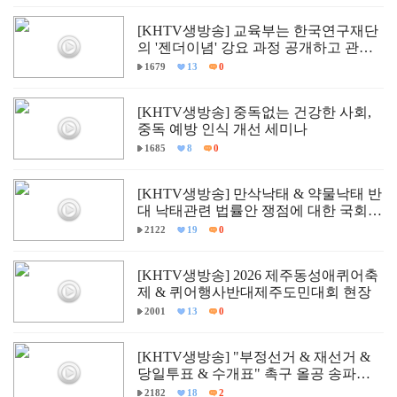
[KHTV생방송] 교육부는 한국연구재단
의 '젠더이념' 강요 과정 공개하고 관련
자 즉각 문책하라!
1679
13
0
[KHTV생방송] 중독없는 건강한 사회,
중독 예방 인식 개선 세미나
1685
8
0
[KHTV생방송] 만삭낙태 & 약물낙태 반
대 낙태관련 법률안 쟁점에 대한 국회
학술세미나
2122
19
0
[KHTV생방송] 2026 제주동성애퀴어축
제 & 퀴어행사반대제주도민대회 현장
2001
13
0
[KHTV생방송] "부정선거 & 재선거 &
당일투표 & 수개표" 촉구 올공 송파구
개표소 민주항쟁 현장
2182
18
2