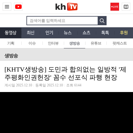
동영상
최신
인기
뉴스
쇼츠
톡톡
후원
기획
이슈
인터뷰
생방송
유튜브
팟캐스트
생방송
[KHTV생방송] 도민과 합의없는 일방적 '제
주평화인권헌장' 꼼수 선포식 파행 현장
게시일 2025.12.10
등록일 2025.12.10
조회 6144