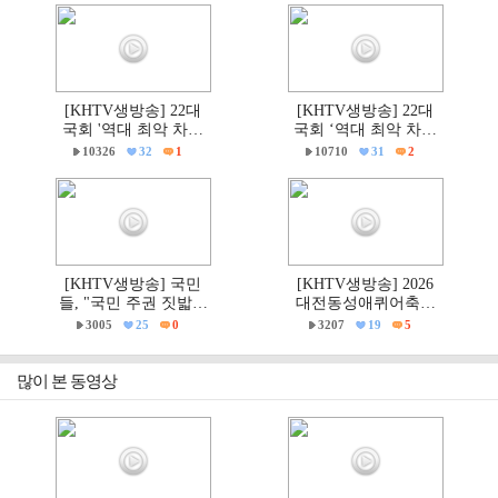
[KHTV생방송] 22대
[KHTV생방송] 22대
국회 '역대 최악 차별
국회 ‘역대 최악 차별
금지법' 반대 거룩한방
금지법’ 반대 거룩한방
10326
32
1
10710
31
2
파제부산국민대회
파제 통합국민대회
[KHTV생방송] 국민
[KHTV생방송] 2026
들, "국민 주권 짓밟힌
대전동성애퀴어축제
6·3지방선거, 재선거하
& 2026 거룩한방파제
3005
25
0
3207
19
5
고 선관위는 즉각 해체
'건강한가족대전시민
하라!"
대회' 현장
많이 본 동영상