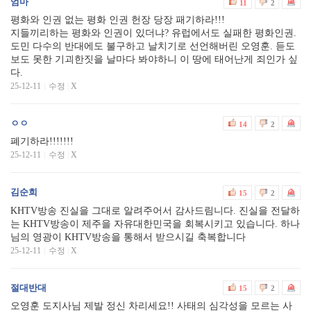
엄마
11
2
평화와 인권 없는 평화 인권 헌장 당장 패기하라!!!
지들끼리하는 평화와 인권이 있더냐? 유럽에서도 실패한 평화인권.
도민 다수의 반대에도 불구하고 날치기로 선언해버린 오영훈. 듣도
보도 못한 기괴한짓을 날마다 봐야하니 이 땅에 태어난게 죄인가 싶
다.
25-12-11
수정
|
X
ㅇㅇ
14
2
폐기하라!!!!!!!
25-12-11
수정
|
X
김순희
15
2
KHTV방송 진실을 그대로 알려주어서 감사드림니다. 진실을 전달하
는 KHTV방송이 제주을 자유대한민국을 회복시키고 있습니다. 하나
님의 영광이 KHTV방송을 통해서 받으시길 축복합니다
25-12-11
수정
|
X
절대반대
15
2
오영훈 도지사님 제발 정신 차리세요!! 사태의 심각성을 모르는 사