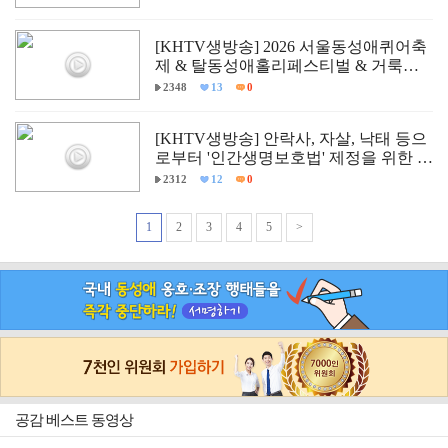
[KHTV생방송] 2026 서울동성애퀴어축
제 & 탈동성애홀리페스티벌 & 거룩한
방파제통합국민대회 현장
2348
13
0
[KHTV생방송] 안락사, 자살, 낙태 등으
로부터 '인간생명보호법' 제정을 위한 국
회 학술세미나
2312
12
0
1
2
3
4
5
>
공감 베스트 동영상