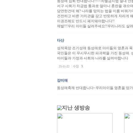
동성애 집회 반대합니다!!~~차별금지법 절대 안
서구 사회가 차금법 통과로 얼마나 혼란을 겪으
당연한건데 왜? 나라를 망치는 법을 이름 바꿔가
건전하고 바른 가치관을 갖고 반듯하게 자라게 해
이권조례도 반드시 폐지돼야합니다!!
제발!!!우리 아이들 살려주세요!!우리나라도 살
다산
성적욕망 조기성애 동성애로 아이들의 영혼과 
국민들은 이 무시무시한 파괴력을 가진 동성애. 
아이들과 가정과 사회와 나라를 살려야합니다
|
수정
|
X
25-11-22
강미애
동성애축제 반대합니다~우리아이들 영혼을 망가