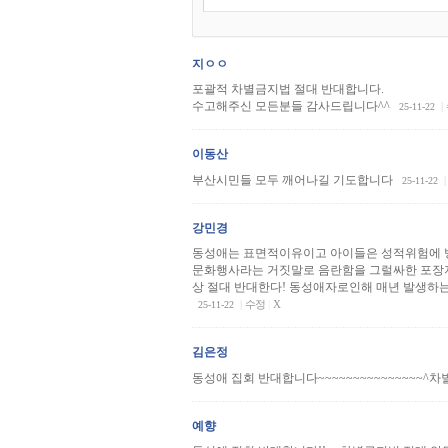
지ㅇㅇ
포괄적 차별금지법 절대 반대합니다.
수고해주신 모든분들 감사드립니다^^
|
25-11-22
이동산
부산시민들 모두 깨어나길 기도합니다
|
25-11-22
강민경
동성애는 표면적이유이고 아이들은 성적위험에 방
문화행사라는 거짓말로 음란함을 그럴싸한 포장지
상 절대 반대한다! 동성애자로인해 매년 발생하는
|
수정
|
X
25-11-22
김은정
동성애 집회 반대합니다~~~~~~~~~~~~~~~
예향