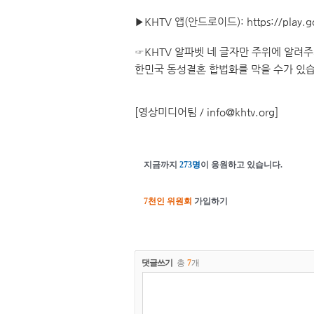
▶KHTV 앱(안드로이드):
https://play.
☞KHTV 알파벳 네 글자만 주위에 알려
한민국 동성결혼 합법화를 막을 수가 있
[영상미디어팀 / info@khtv.org]
지금까지
273명
이 응원하고 있습니다.
7천인 위원회
가입하기
댓글쓰기
총
7
개