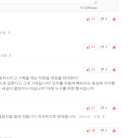
0
/ 1200 bytes
13
2
수정
|
X
13
2
수정
|
X
15
2
치시키고 가족을 깨는 악한법 재정을 반대한다!
로 감춘다고 그게 가려집니까? 모두를 위험에 빠뜨리는 동성애 지지행
 세금이 얼만지나 아십니까? 대체 누구를 위한 행사입니까
17
2
^차별금지법 절대 안됩니다 적극적으로 반대합니다.
|
수정
|
X
25-11-22
20
2