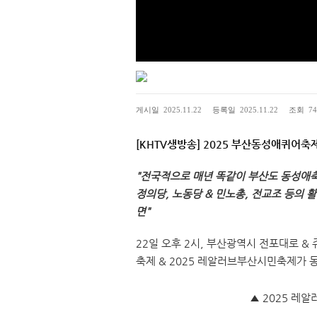
28
게시일
2025.11.22
등록일
2025.11.22
조회
74
[KHTV생방송] 2025 부산동성애퀴어축
"전국적으로 매년 똑같이 부산도 동성애
정의당, 노동당 & 민노총, 전교조 등의
면"
22일 오후 2시, 부산광역시 전포대로 &
축제 & 2025 레알러브부산시민축제가 
▲ 2025 레