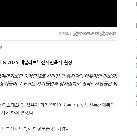
공유하기
04
제 & 2025 레알러브부산시민축제 현장
축제라기보단 이적단체로 사라진 구 통진당의 아류격인 진보당,
 활동가들이 주도하는 자기들만의 정치집회로 전락…시민들은 외
 쥬디스태화 옆 젊음의 거리 일대에서는 2025 부산동성애퀴어
동시에 함께 열렸다.
알러브부산시민축제 현장모습 ⓒ KHTV