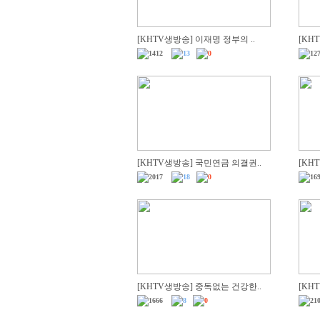
[KHTV생방송] 이재명 정부의 ..
[KH
1412
13
0
1
[KHTV생방송] 국민연금 의결권..
[KH
2017
18
0
1
[KHTV생방송] 중독없는 건강한..
[KH
1666
8
0
2