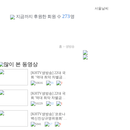
273
지금까지 후원한 회원 수
명
홈
> 생방송
[KHTV생방송] 22대 국
회 ‘역대 최악 차별금지
법’ 반대 거룩한방파제
10616
31
2
통합국민대회
[KHTV생방송] 22대 국
회 '역대 최악 차별금지
법' 반대 거룩한방파제부
10229
32
1
산국민대회
[KHTV생방송] '코로나
백신진상규명위원회' 출
범촉구 국회 기자회견
5941
17
0