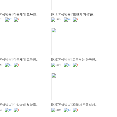
TV생방송] 다음세대 교육권..
[KHTV생방송] '표현의 자유'를..
272
17
0
1533
18
0
TV생방송] 다음세대 교육권..
[KHTV생방송] 교육부는 한국연..
696
11
0
1654
13
0
TV생방송] 만삭낙태 & 약물..
[KHTV생방송] 2026 제주동성애..
103
19
0
1980
13
0