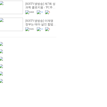
[KHTV생방송] 제7회 성
과학 콜로키움 - 'PC주의
& 의학'
4468
16
1
[KHTV생방송] 이재명
정부는 태아 살인 합법화
시도 즉각 중단하라!
3585
13
1