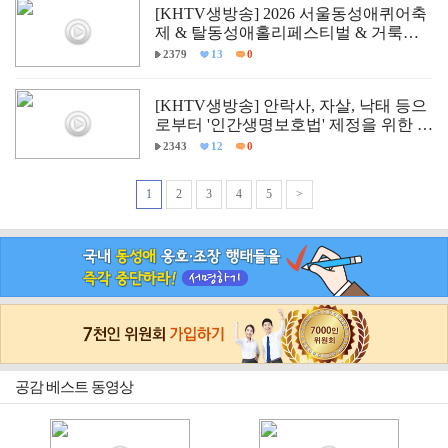
[KHTV생방송] 2026 서울동성애퀴어축
제 & 탈동성애홀리페스티벌 & 거룩한
방파제통합국민대회 현장
2379
13
0
[KHTV생방송] 안락사, 자살, 낙태 등으
로부터 '인간생명보호법' 제정을 위한 국
회 학술세미나
2343
12
0
1
2
3
4
5
>
공감 베스트 동영상