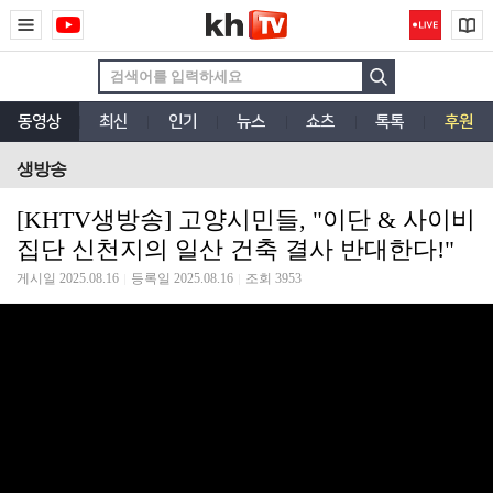
동영상
최신
인기
뉴스
쇼츠
톡톡
후원
생방송
[KHTV생방송] 고양시민들, "이단 & 사이비
집단 신천지의 일산 건축 결사 반대한다!"
게시일 2025.08.16
등록일 2025.08.16
조회 3953