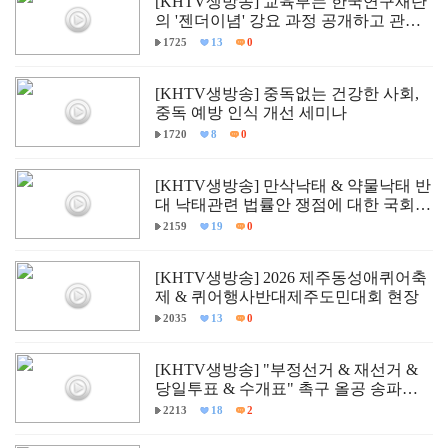
[KHTV생방송] 교육부는 한국연구재단
의 '젠더이념' 강요 과정 공개하고 관련
자 즉각 문책하라!
1725
13
0
[KHTV생방송] 중독없는 건강한 사회,
중독 예방 인식 개선 세미나
1720
8
0
[KHTV생방송] 만삭낙태 & 약물낙태 반
대 낙태관련 법률안 쟁점에 대한 국회
학술세미나
2159
19
0
[KHTV생방송] 2026 제주동성애퀴어축
제 & 퀴어행사반대제주도민대회 현장
2035
13
0
[KHTV생방송] "부정선거 & 재선거 &
당일투표 & 수개표" 촉구 올공 송파구
개표소 민주항쟁 현장
2213
18
2