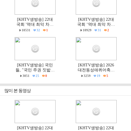
[KHTV생방송] 22대
[KHTV생방송] 22대
국회 '역대 최악 차별
국회 ‘역대 최악 차별
금지법' 반대 거룩한방
금지법’ 반대 거룩한방
10531
32
1
10929
31
2
파제부산국민대회
파제 통합국민대회
[KHTV생방송] 국민
[KHTV생방송] 2026
들, "국민 주권 짓밟힌
대전동성애퀴어축제
6·3지방선거, 재선거하
& 2026 거룩한방파제
3051
25
0
3259
19
5
고 선관위는 즉각 해체
'건강한가족대전시민
하라!"
대회' 현장
많이 본 동영상
[KHTV생방송] 22대
[KHTV생방송] 22대