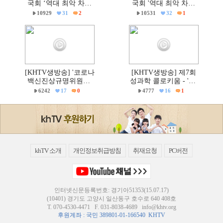
국회 ‘역대 최악 차별
국회 '역대 최악 차별
금지법’ 반대 거룩한방
금지법' 반대 거룩한방
10929
31
2
10531
32
1
파제 통합국민대회
파제부산국민대회
[KHTV생방송] '코로나
[KHTV생방송] 제7회
백신진상규명위원회'
성과학 콜로키움 - 'PC
출범촉구 국회 기자회
주의 & 의학'
6242
17
0
4777
16
1
견
khTV 소개
개인정보취급방침
취재요청
PC버전
인터넷신문등록번호: 경기아51353(15.07.17)
(10401) 경기도 고양시 일산동구 호수로 640 408호
T.
070-4530-4471
F. 031-8038-4689
info@khtv.org
후원계좌 : 국민 389801-01-166540 KHTV