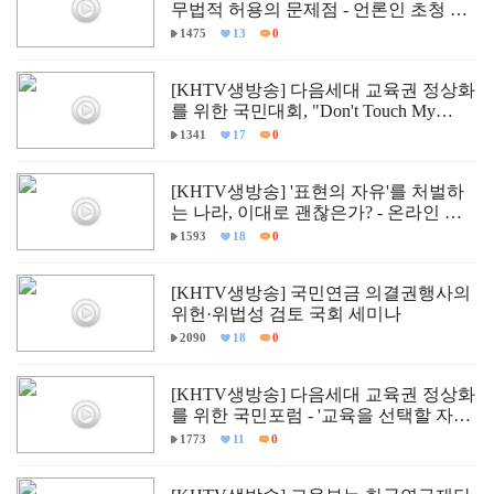
무법적 허용의 문제점 - 언론인 초청 긴
급 학술 세미나
1475
13
0
[KHTV생방송] 다음세대 교육권 정상화
를 위한 국민대회, "Don't Touch My
Child."
1341
17
0
[KHTV생방송] '표현의 자유'를 처벌하
는 나라, 이대로 괜찮은가? - 온라인 입
틀막법 폐지 촉구 국회토론회
1593
18
0
[KHTV생방송] 국민연금 의결권행사의
위헌·위법성 검토 국회 세미나
2090
18
0
[KHTV생방송] 다음세대 교육권 정상화
를 위한 국민포럼 - '교육을 선택할 자유,
다르게 배울 권리'
1773
11
0