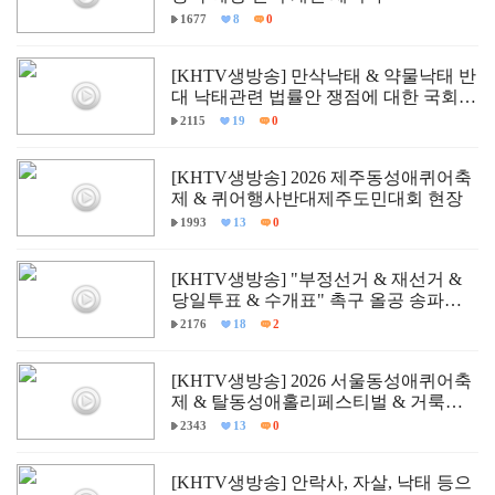
1677
8
0
[KHTV생방송] 만삭낙태 & 약물낙태 반
대 낙태관련 법률안 쟁점에 대한 국회
학술세미나
2115
19
0
[KHTV생방송] 2026 제주동성애퀴어축
제 & 퀴어행사반대제주도민대회 현장
1993
13
0
[KHTV생방송] "부정선거 & 재선거 &
당일투표 & 수개표" 촉구 올공 송파구
개표소 민주항쟁 현장
2176
18
2
[KHTV생방송] 2026 서울동성애퀴어축
제 & 탈동성애홀리페스티벌 & 거룩한
방파제통합국민대회 현장
2343
13
0
[KHTV생방송] 안락사, 자살, 낙태 등으