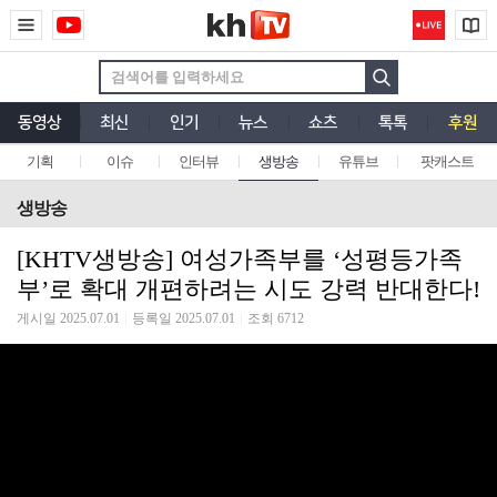
동영상
최신
인기
뉴스
쇼츠
톡톡
후원
기획
이슈
인터뷰
생방송
유튜브
팟캐스트
생방송
[KHTV생방송] 여성가족부를 ‘성평등가족
부’로 확대 개편하려는 시도 강력 반대한다!
게시일 2025.07.01
등록일 2025.07.01
조회 6712