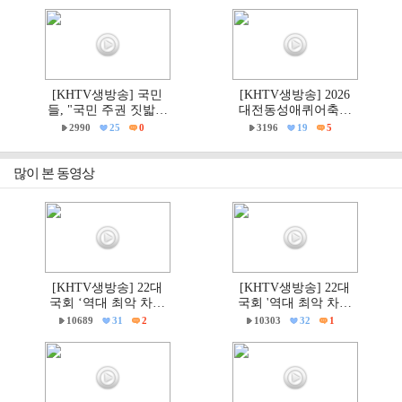
파제부산국민대회
파제 통합국민대회
[KHTV생방송] 국민
[KHTV생방송] 2026
들, "국민 주권 짓밟힌
대전동성애퀴어축제
6·3지방선거, 재선거하
& 2026 거룩한방파제
2990
25
0
3196
19
5
고 선관위는 즉각 해체
'건강한가족대전시민
하라!"
대회' 현장
많이 본 동영상
[KHTV생방송] 22대
[KHTV생방송] 22대
국회 ‘역대 최악 차별
국회 '역대 최악 차별
금지법’ 반대 거룩한방
금지법' 반대 거룩한방
10689
31
2
10303
32
1
파제 통합국민대회
파제부산국민대회