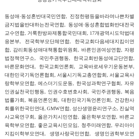
동성애·동성혼반대국민연합, 진정한평등을바라며나쁜차별
금지법을반대하는전국연합, 동성애·동성혼합법화반대전국
교수연합, 거룩한방파제통합국민대회, 17개광역시도악법대
응본부, 전국학부모단체연합, 한국교회다음세대지킴이연
합, 감리회동성애대책통합위원회, 바른인권여성연합, 자평
법정책연구소, 국민주권행동, 한국교회반동성애교단연합,
바른문화연대, 한국교회언론회, 교육바로세우기운동본부,
대한민국기독언론협회, 서울시기독교총연합회, 서울교육사
랑학부모연합, 에스더기도운동, 한국성과학연구협회, 자유
인권실천국민행동, 인권수호변호사회, 국민주권행동, 복음
법률가회, 복음언론인회, 대한민국기독언론인회, 건강한사
회를위한국민연대, GMW연합, 성산생명윤리연구소, 진실역
사교육연구회, 옳은가치시민연합, 옳은학부모연합, 바른교
육학부모연합, 좋은교육시민모임, 청주미래연합, 우리아이
지킴이학부모연대, 생명사랑국민연합, 생명인권학부모연