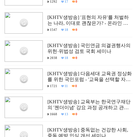
Child."
1292
17
0
[KHTV생방송] '표현의 자유'를 처벌하
는 나라, 이대로 괜찮은가? - 온라인 입
틀막법 폐지 촉구 국회토론회
1547
18
0
[KHTV생방송] 국민연금 의결권행사의
위헌·위법성 검토 국회 세미나
2038
18
0
[KHTV생방송] 다음세대 교육권 정상화
를 위한 국민포럼 - '교육을 선택할 자유,
다르게 배울 권리'
1721
11
0
[KHTV생방송] 교육부는 한국연구재단
의 '젠더이념' 강요 과정 공개하고 관련
자 즉각 문책하라!
1668
13
0
[KHTV생방송] 중독없는 건강한 사회,
중독 예방 인식 개선 세미나