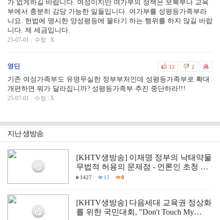
가 없게하길 바랍니다. 여성이지만 여가부의 정책은 보복부나 교육
부에서 충분히 감당 가능한 일들입니다. 여가부를 성평등가족부라
니요. 헌법에 명시한 양성평등에 물타기 하는 행위를 하지 않길 바랍
니다. 제 세금입니다.
25-07-01
수정
|
X
영딘
12
2
기존 여성가족부도 유명무실한 정부부처인데 성평등가족부로 확대
개편하면 뭐가 달라집니까? 성평등가족부 추진 중단하라!!!
25-07-01
수정
|
X
지난 생방송
[KHTV생방송] 이재명 정부의 낙태약물
무법적 허용의 문제점 - 언론인 초청 긴
급 학술 세미나
1427
13
0
[KHTV생방송] 다음세대 교육권 정상화
를 위한 국민대회, "Don't Touch My