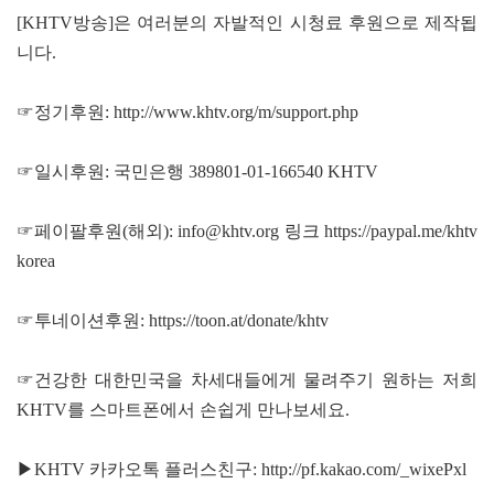
[KHTV방송]은 여러분의 자발적인 시청료 후원으로 제작됩
니다.
☞정기후원:
http://www.khtv.org/m/support.php
☞일시후원: 국민은행 389801-01-166540 KHTV
☞페이팔후원(해외): info@khtv.org 링크
https://paypal.me/khtv
korea
☞투네이션후원:
https://toon.at/donate/khtv
☞건강한 대한민국을 차세대들에게 물려주기 원하는 저희
KHTV를 스마트폰에서 손쉽게 만나보세요.
▶KHTV 카카오톡 플러스친구:
http://pf.kakao.com/_wixePxl