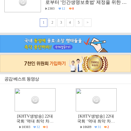
로부터 '인간생명보호법' 제정을 위한 국
회 학술세미나
2303
12
0
1
2
3
4
5
>
공감 베스트 동영상
[KHTV생방송] 22대
[KHTV생방송] 22대
국회 '역대 최악 차별
국회 ‘역대 최악 차별
금지법' 반대 거룩한방
금지법’ 반대 거룩한방
10303
32
1
10689
31
2