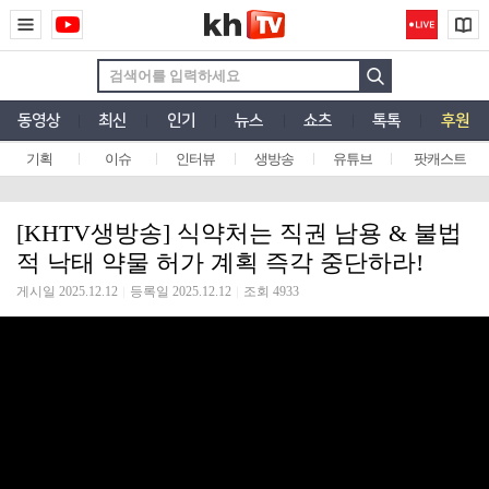
동영상
최신
인기
뉴스
쇼츠
톡톡
후원
기획
이슈
인터뷰
생방송
유튜브
팟캐스트
[KHTV생방송] 식약처는 직권 남용 & 불법
적 낙태 약물 허가 계획 즉각 중단하라!
게시일 2025.12.12
등록일 2025.12.12
조회 4933