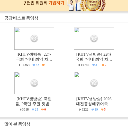
공감 베스트 동영상
[KHTV생방송] 22대
[KHTV생방송] 22대
국회 '역대 최악 차별
국회 ‘역대 최악 차별
금지법' 반대 거룩한방
금지법’ 반대 거룩한방
10363
32
1
10746
31
2
파제부산국민대회
파제 통합국민대회
[KHTV생방송] 국민
[KHTV생방송] 2026
들, "국민 주권 짓밟힌
대전동성애퀴어축제
6·3지방선거, 재선거하
& 2026 거룩한방파제
3018
25
0
3222
19
5
고 선관위는 즉각 해체
'건강한가족대전시민
하라!"
대회' 현장
많이 본 동영상