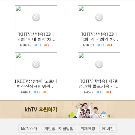
[KHTV생방송] 22대
[KHTV생방송] 22대
국회 ‘역대 최악 차별
국회 '역대 최악 차별
금지법’ 반대 거룩한방
금지법' 반대 거룩한방
10746
31
2
10363
32
1
파제 통합국민대회
파제부산국민대회
[KHTV생방송] '코로나
[KHTV생방송] 제7회
백신진상규명위원회'
성과학 콜로키움 - 'PC
출범촉구 국회 기자회
주의 & 의학'
6074
17
0
4597
16
1
견
khTV 소개
개인정보취급방침
취재요청
PC버전