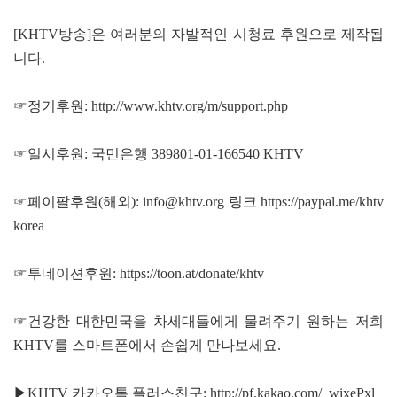
[KHTV방송]은 여러분의 자발적인 시청료 후원으로 제작됩
니다.
☞정기후원:
http://www.khtv.org/m/support.php
☞일시후원: 국민은행 389801-01-166540 KHTV
☞페이팔후원(해외): info@khtv.org 링크
https://paypal.me/khtv
korea
☞투네이션후원:
https://toon.at/donate/khtv
☞건강한 대한민국을 차세대들에게 물려주기 원하는 저희
KHTV를 스마트폰에서 손쉽게 만나보세요.
▶KHTV 카카오톡 플러스친구:
http://pf.kakao.com/_wixePxl