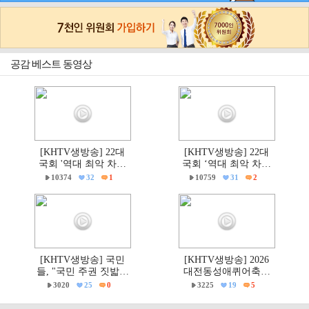
공감 베스트 동영상
[KHTV생방송] 22대
[KHTV생방송] 22대
국회 '역대 최악 차별
국회 ‘역대 최악 차별
금지법' 반대 거룩한방
금지법’ 반대 거룩한방
10374
32
1
10759
31
2
파제부산국민대회
파제 통합국민대회
[KHTV생방송] 국민
[KHTV생방송] 2026
들, "국민 주권 짓밟힌
대전동성애퀴어축제
6·3지방선거, 재선거하
& 2026 거룩한방파제
3020
25
0
3225
19
5
고 선관위는 즉각 해체
'건강한가족대전시민
하라!"
대회' 현장