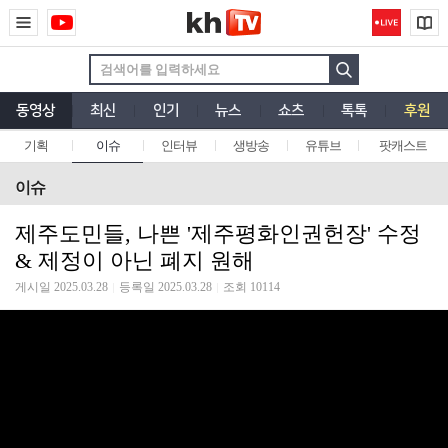
동영상
최신
인기
뉴스
쇼츠
톡톡
후원
기획
이슈
인터뷰
생방송
유튜브
팟캐스트
이슈
제주도민들, 나쁜 '제주평화인권헌장' 수정
& 제정이 아닌 폐지 원해
게시일 2025.03.28
등록일 2025.03.28
조회 10114