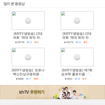
많이 본 동영상
[KHTV생방송] 22대
[KHTV생방송] 22대
국회 ‘역대 최악 차별
국회 '역대 최악 차별
금지법’ 반대 거룩한방
금지법' 반대 거룩한방
10759
31
2
10374
32
1
파제 통합국민대회
파제부산국민대회
[KHTV생방송] '코로나
[KHTV생방송] 제7회
백신진상규명위원회'
성과학 콜로키움 - 'PC
출범촉구 국회 기자회
주의 & 의학'
6086
17
0
4611
16
1
견