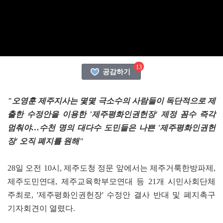
13
공감하기
"오영훈 제주지사는 몇몇 극소수의 사람들이 독단적으로 제
출한 수정안을 이용한 '제주평화인권헌장' 제정 꼼수 즉각
멈춰야…수천 명의 대다수 도민들은 나쁜 '제주평화인권헌
장' 오직 폐지를 원해"
28일 오전 10시, 제주도청 정문 앞에서는 제주거룩한방파제,
제주도민연대, 제주교육학부모연대 등 21개 시민사회단체
주최로, '제주평화인권헌장' 수정안 결사 반대 및 폐지촉구
기자회견이 열렸다.