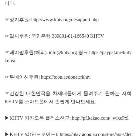
니다.
☞정기후원:
http://www.khtv.org/m/support.php
☞일시후원: 국민은행 389801-01-166540 KHTV
☞페이팔후원(해외): info@khtv.org 링크
https://paypal.me/khtv
korea
☞투네이션후원:
https://toon.at/donate/khtv
☞건강한 대한민국을 차세대들에게 물려주기 원하는 저희
KHTV를 스마트폰에서 손쉽게 만나보세요.
▶KHTV 카카오톡 플러스친구:
http://pf.kakao.com/_wixePxl
▶KHTV 앱(안드로이드):
https://play.google.com/store/apps/det