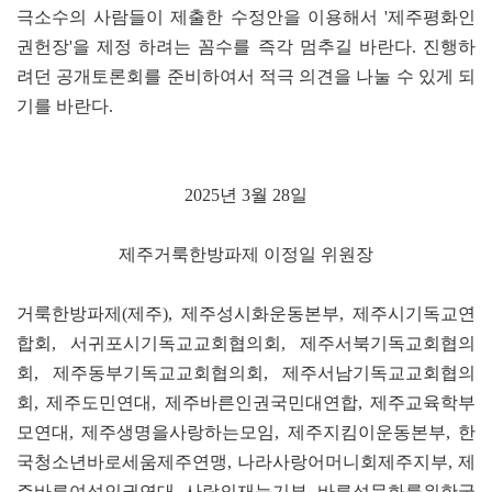
극소수의 사람들이 제출한 수정안을 이용해서 '제주평화인
권헌장'을 제정 하려는 꼼수를 즉각 멈추길 바란다. 진행하
려던 공개토론회를 준비하여서 적극 의견을 나눌 수 있게 되
기를 바란다.
2025년 3월 28일
제주거룩한방파제 이정일 위원장
거룩한방파제(제주), 제주성시화운동본부, 제주시기독교연
합회, 서귀포시기독교교회협의회, 제주서북기독교회협의
회, 제주동부기독교교회협의회, 제주서남기독교교회협의
회, 제주도민연대, 제주바른인권국민대연합, 제주교육학부
모연대, 제주생명을사랑하는모임, 제주지킴이운동본부, 한
국청소년바로세움제주연맹, 나라사랑어머니회제주지부, 제
주바른여성인권연대, 사랑의재능기부, 바른성문화를위한국