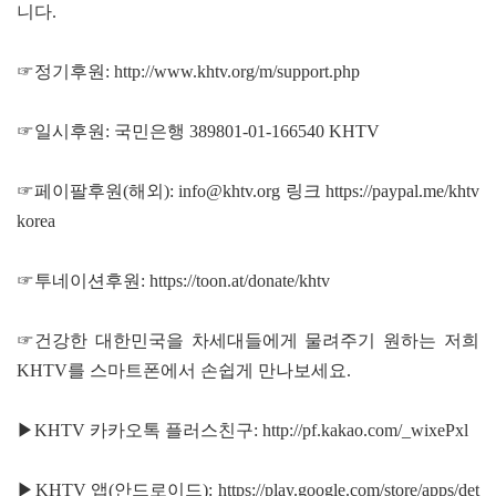
니다.
☞정기후원:
http://www.khtv.org/m/support.php
☞일시후원: 국민은행 389801-01-166540 KHTV
☞페이팔후원(해외): info@khtv.org 링크
https://paypal.me/khtv
korea
☞투네이션후원:
https://toon.at/donate/khtv
☞건강한 대한민국을 차세대들에게 물려주기 원하는 저희
KHTV를 스마트폰에서 손쉽게 만나보세요.
▶KHTV 카카오톡 플러스친구:
http://pf.kakao.com/_wixePxl
▶KHTV 앱(안드로이드):
https://play.google.com/store/apps/det