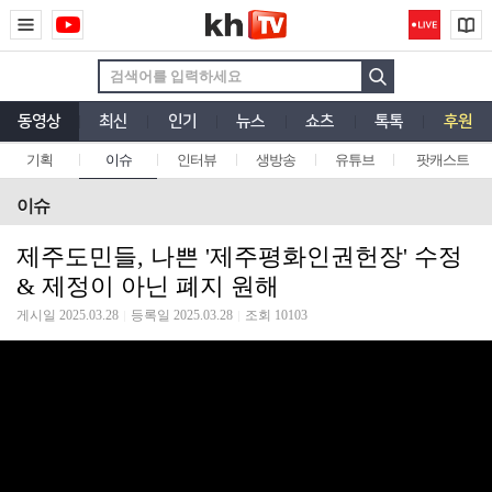
동영상
최신
인기
뉴스
쇼츠
톡톡
후원
기획
이슈
인터뷰
생방송
유튜브
팟캐스트
이슈
제주도민들, 나쁜 '제주평화인권헌장' 수정
& 제정이 아닌 폐지 원해
게시일 2025.03.28
등록일 2025.03.28
조회 10103