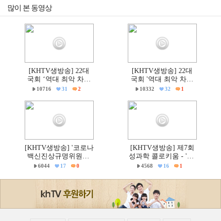
많이 본 동영상
[KHTV생방송] 22대
[KHTV생방송] 22대
국회 ‘역대 최악 차별
국회 '역대 최악 차별
금지법’ 반대 거룩한방
금지법' 반대 거룩한방
10716
31
2
10332
32
1
파제 통합국민대회
파제부산국민대회
[KHTV생방송] '코로나
[KHTV생방송] 제7회
백신진상규명위원회'
성과학 콜로키움 - 'PC
출범촉구 국회 기자회
주의 & 의학'
6044
17
0
4568
16
1
견