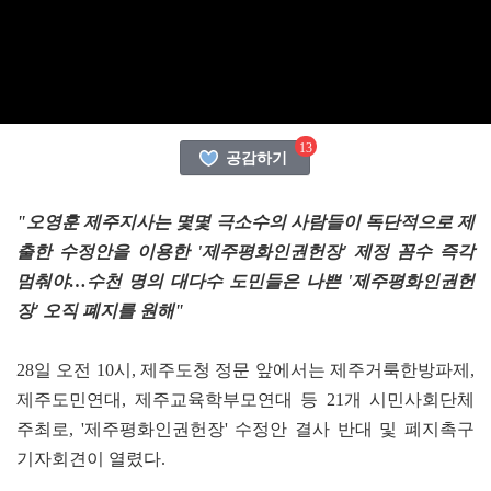
13
공감하기
"오영훈 제주지사는 몇몇 극소수의 사람들이 독단적으로 제
출한 수정안을 이용한 '제주평화인권헌장' 제정 꼼수 즉각
멈춰야…수천 명의 대다수 도민들은 나쁜 '제주평화인권헌
장' 오직 폐지를 원해"
28일 오전 10시, 제주도청 정문 앞에서는 제주거룩한방파제,
제주도민연대, 제주교육학부모연대 등 21개 시민사회단체
주최로, '제주평화인권헌장' 수정안 결사 반대 및 폐지촉구
기자회견이 열렸다.