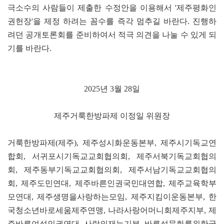
극소수의 사람들이 제출한 수정안을 이용해서 '제주평화인
권헌장'을 제정 하려는 꼼수를 즉각 멈추길 바란다. 진행하
려던 공개토론회를 준비하여서 적극 의견을 나눌 수 있게 되
기를 바란다.
2025년 3월 28일
제주거룩한방파제 이정일 위원장
거룩한방파제(제주), 제주성시화운동본부, 제주시기독교연
합회, 서귀포시기독교교회협의회, 제주서북기독교회협의
회, 제주동부기독교교회협의회, 제주서남기독교교회협의
회, 제주도민연대, 제주바른인권국민대연합, 제주교육학부
모연대, 제주생명을사랑하는모임, 제주지킴이운동본부, 한
국청소년바로세움제주연맹, 나라사랑어머니회제주지부, 제
주바른여성인권연대, 사랑의재능기부, 바른성문화를위한국