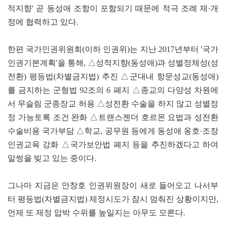
적지향' 곧 동성애 조항이 포함되기 때문에 적극 조례 제·개
정에 협력하고 있다.
한편 국가인권위원회(이하 인권위)는 지난 2017년부터 '국가
인권기본계획'을 통해, △성적지향(동성애)과 성별정체성(성
전환) 평등법(차별금지법) 추진 △군대내 항문성교(동성애)
를 금지하는 군형법 92조의 6 폐지 △종교의 다양성 차원에
서 무슬림 군종장교 허용 △성전환 수술을 하지 않고 성별정
정 가능토록 조건 완화 △트랜스젠더 호르몬 요법과 성전환
수술비용 국가부담 △학교, 공무원 등에게 동성애 옹호·조장
인권교육 강화 △국가보안법 폐지 등을 추진하겠다고 하여
말썽을 빚고 있는 중이다.
그나마 지금은 안창호 인권위원장이 새로 들어오고 나서부
터 평등법(차별금지법) 제정시도가 잠시 멈춰진 상황이지만,
언제 또 제정 압박 수위를 높일지는 아무도 모른다.