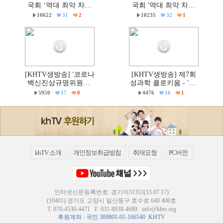
국회 ‘역대 최악 차별
국회 '역대 최악 차별
금지법’ 반대 거룩한방
금지법' 반대 거룩한방
10622
31
2
10235
32
1
파제 통합국민대회
파제부산국민대회
[KHTV생방송] '코로나
[KHTV생방송] 제7회
백신진상규명위원회'
성과학 콜로키움 - 'PC
출범촉구 국회 기자회
주의 & 의학'
5950
17
0
4476
16
1
견
khTV 소개
개인정보취급방침
취재요청
PC버전
인터넷신문등록번호: 경기아51353(15.07.17)
(10401) 경기도 고양시 일산동구 호수로 640 408호
T.
070-4530-4471
F. 031-8038-4689
info@khtv.org
후원계좌 : 국민 389801-01-166540 KHTV