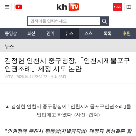
동영상
최신
인기
뉴스
쇼츠
톡톡
후원
뉴스
김정헌 인천시 중구청장,「인천시제물포구
인권조례」제정 시도 논란
khTV
2026-04-14 22:32:22
조회 6543
▲ 김정헌 인천시 중구청장이 ｢인천시제물포구인권조례｣를
입법예고 하였다. (사진=캡쳐)
"인권정책 추진시 평등법(차별금지법) 제정과 동성결혼 합