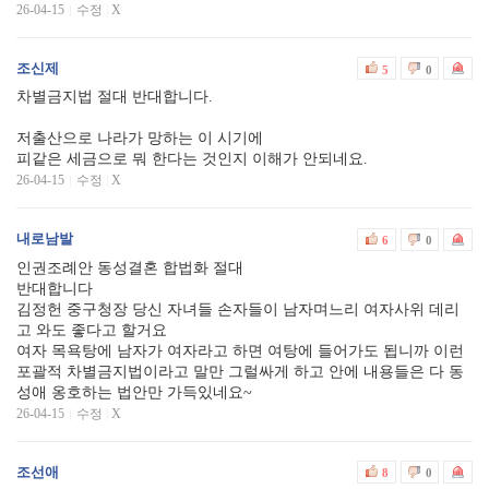
26-04-15
수정
|
X
조신제
5
0
차별금지법 절대 반대합니다.
저출산으로 나라가 망하는 이 시기에
피같은 세금으로 뭐 한다는 것인지 이해가 안되네요.
26-04-15
수정
|
X
내로남발
6
0
인권조례안 동성결혼 합법화 절대
반대합니다
김정헌 중구청장 당신 자녀들 손자들이 남자며느리 여자사위 데리
고 와도 좋다고 할거요
여자 목욕탕에 남자가 여자라고 하면 여탕에 들어가도 됩니까 이런
포괄적 차별금지법이라고 말만 그럴싸게 하고 안에 내용들은 다 동
성애 옹호하는 법안만 가득있네요~
26-04-15
수정
|
X
조선애
8
0