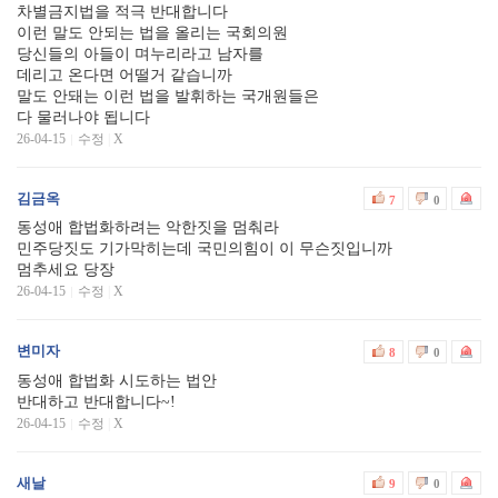
차별금지법을 적극 반대합니다
이런 말도 안되는 법을 올리는 국회의원
당신들의 아들이 며누리라고 남자를
데리고 온다면 어떨거 같습니까
말도 안돼는 이런 법을 발휘하는 국개원들은
다 물러나야 됩니다
26-04-15
수정
|
X
김금옥
7
0
동성애 합법화하려는 악한짓을 멈춰라
민주당짓도 기가막히는데 국민의힘이 이 무슨짓입니까
멈추세요 당장
26-04-15
수정
|
X
변미자
8
0
동성애 합법화 시도하는 법안
반대하고 반대합니다~!
26-04-15
수정
|
X
새날
9
0