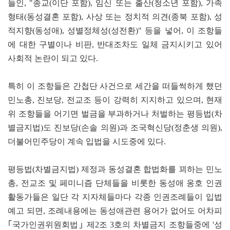
들인, "종교(이단 포함), 임신 또는 출산(청소년 포함), 가족
형태(동성결혼 포함), 사상 또는 정치적 의견(종북 포함), 성
적지향(동성애), 성별정체성(성전환)" 등을 넣어, 이 조항들
에 대한 구별이나 비판, 반대조차도 일체 금지시키고 있어
사회적 논란이 되고 있다.
특히 이 조항들은 간첩단 사건으로 세간을 떠들썩하게 했던
민노총, 진보당, 전교조 등이 강력히 지지하고 있으며, 현재
위 조항들을 어기면 벌금을 부과하거나 처벌하는 평등법(차
별금지법)도 진보당(손솔 의원)과 조국혁신당(정춘생 의원),
더불어민주당이 계속 입법을 시도중에 있다.
평등법(차별금지법) 제정과 동성결혼 합법화를 꾀하는 민노
총, 전교조 및 페미니즘 단체들을 비롯한 동성애 옹호 인권
활동가들은 일단 각 지자체들마다 각종 인권조례들이 입법
예고 되면, 조례내용에는 동성애관련 용어가 없어도 어차피
｢국가인권위원회법｣ 제2조 3호의 차별금지 조항들중에 '성