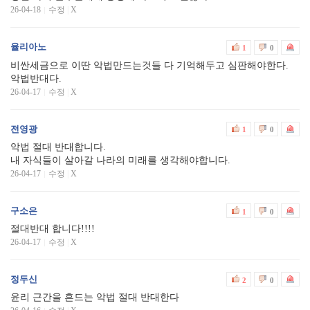
26-04-18
수정
|
X
율리아노
1
0
비싼세금으로 이딴 악법만드는것들 다 기억해두고 심판해야한다.
악법반대다.
26-04-17
수정
|
X
전영광
1
0
악법 절대 반대합니다.
내 자식들이 살아갈 나라의 미래를 생각해야합니다.
26-04-17
수정
|
X
구소은
1
0
절대반대 합니다!!!!
26-04-17
수정
|
X
정두신
2
0
윤리 근간을 흔드는 악법 절대 반대한다