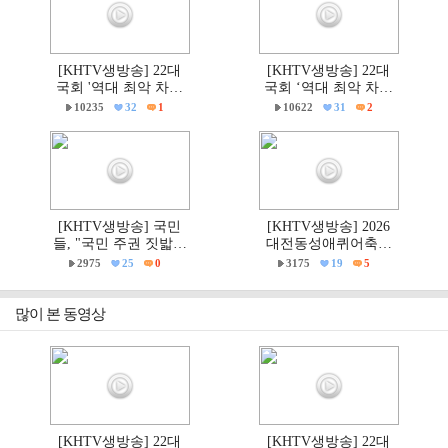
[KHTV생방송] 22대
[KHTV생방송] 22대
국회 '역대 최악 차별
국회 ‘역대 최악 차별
금지법' 반대 거룩한방
금지법’ 반대 거룩한방
10235
32
1
10622
31
2
파제부산국민대회
파제 통합국민대회
[KHTV생방송] 국민
[KHTV생방송] 2026
들, "국민 주권 짓밟힌
대전동성애퀴어축제
6·3지방선거, 재선거하
& 2026 거룩한방파제
2975
25
0
3175
19
5
고 선관위는 즉각 해체
'건강한가족대전시민
하라!"
대회' 현장
많이 본 동영상
[KHTV생방송] 22대
[KHTV생방송] 22대