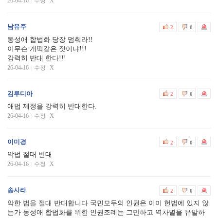
26-04-16
수정
|
X
남유주
2
0
동성애 합법화 당장 멈춰라!!
이무슨 개떡같은 짓이냐!!!
강력히 반대 한다!!!
26-04-16
수정
|
X
김루디아
2
0
애법 제정을 강력히 반대한다.
26-04-16
수정
|
X
이미경
2
0
악법 절대 반대
26-04-16
수정
|
X
송사라
2
0
악한 법을 절대 반대합니다 국민모두의 인권은 이미 헌법에 있지 않
는가 동성애 합법화를 위한 인권조례는 그만하고 역차별을 유발하