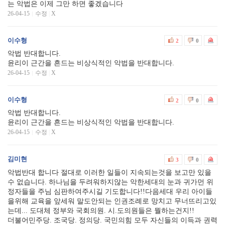
는 악법은 이제 그만 하면 좋겠습니다
26-04-15
수정
|
X
이수형
2
0
악법 반대합니다.
윤리이 근간을 흔드는 비상식적인 악법을 반대합니다.
26-04-15
수정
|
X
이수형
2
0
악법 반대합니다.
윤리이 근간을 흔드는 비상식적인 악법을 반대합니다.
26-04-15
수정
|
X
김미현
3
0
악법반대 합니다 절대로 이러한 일들이 지속되는것을 보고만 있을
수 없습니다. 하나님을 두려워하지않는 악한세대의 눈과 귀가먼 위
정자들을 주님 심판하여주시길 기도합니다!!다음세대 우리 아이들
을위해 교육을 앞세워 말도안되는 인권조례로 망치고 무너뜨리고있
는데... 도대체 정부와 국회의원. 시.도의원들은 뭘하는건지!!
더불어민주당. 조국당. 정의당. 국민의힘 모두 자신들의 이득과 권력