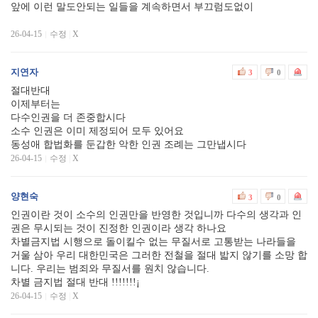
앞에 이런 말도안되는 일들을 계속하면서 부끄럼도없이
26-04-15
수정
|
X
지연자
3
0
절대반대
이제부터는
다수인권을 더 존중합시다
소수 인권은 이미 제정되어 모두 있어요
동성애 합법화를 둔갑한 악한 인권 조례는 그만냅시다
26-04-15
수정
|
X
양현숙
3
0
인권이란 것이 소수의 인권만을 반영한 것입니까 다수의 생각과 인
권은 무시되는 것이 진정한 인권이라 생각 하나요
차별금지법 시행으로 돌이킬수 없는 무질서로 고통받는 나라들을
거울 삼아 우리 대한민국은 그러한 전철을 절대 밟지 않기를 소망 합
니다. 우리는 범죄와 무질서를 원치 않습니다.
차별 금지법 절대 반대 !!!!!!!¡
26-04-15
수정
|
X