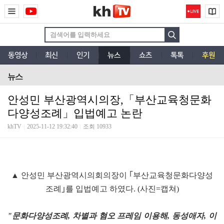
동영상
최신
인기
뉴스
쇼츠
톡톡
후원
뉴스
안성민 부산광역시의장,「부산교육청문화
다양성조례」입법예고 논란
khTV
2025-11-12 19:32:40
조회 10933
▲ 안성민 부산광역시의회의장이 ｢부산교육청문화다양성
조례｣를 입법예고 하였다. (사진=캡쳐)
"문화다양성조례, 차별과 혐오 프레임 이용해, 동성애자, 이