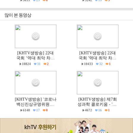
3033
25
0
3242
19
5
고 선관위는 즉각 해체
'건강한가족대전시민
하라!"
대회' 현장
많이 본 동영상
[KHTV생방송] 22대
[KHTV생방송] 22대
국회 ‘역대 최악 차별
국회 '역대 최악 차별
금지법’ 반대 거룩한방
금지법' 반대 거룩한방
10824
31
2
10433
32
1
파제 통합국민대회
파제부산국민대회
[KHTV생방송] '코로나
[KHTV생방송] 제7회
백신진상규명위원회'
성과학 콜로키움 - 'PC
출범촉구 국회 기자회
주의 & 의학'
6148
17
0
4672
16
1
견