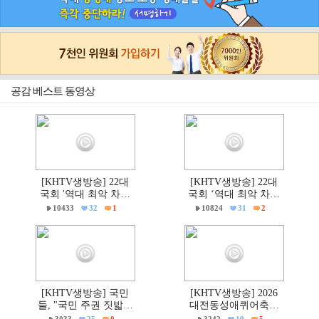
공감 베스트 동영상
[KHTV생방송] 22대
[KHTV생방송] 22대
국회 '역대 최악 차별
국회 ‘역대 최악 차별
금지법' 반대 거룩한방
금지법’ 반대 거룩한방
10433
32
1
10824
31
2
파제부산국민대회
파제 통합국민대회
[KHTV생방송] 국민
[KHTV생방송] 2026
들, "국민 주권 짓밟힌
대전동성애퀴어축제
6·3지방선거, 재선거하
& 2026 거룩한방파제