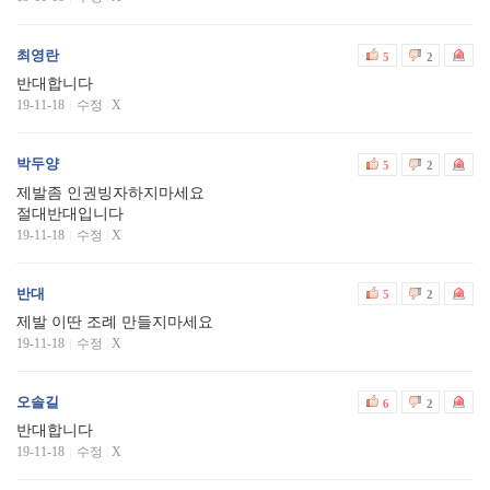
최영란
5
2
반대합니다
19-11-18
수정
|
X
박두양
5
2
제발좀 인권빙자하지마세요
절대반대입니다
19-11-18
수정
|
X
반대
5
2
제발 이딴 조례 만들지마세요
19-11-18
수정
|
X
오솔길
6
2
반대합니다
19-11-18
수정
|
X