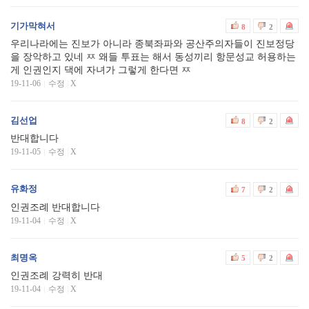
기가막혀서
8
2
우리나라에는 진보가 아니라 종북좌파와 공산주의자들이 진보정당
을 장악하고 있네 ㅉ 왜들 투표는 해서 동성끼리 항문성교 허용하는
게 인권인지 댁에 자녀가 그렇게 한다면 ㅉ
19-11-06
수정
|
X
김선업
8
2
반대합니다
19-11-05
수정
|
X
유화정
7
2
인권조례 반대합니다
19-11-04
수정
|
X
최명옥
5
2
인권조례 강력히 반대
19-11-04
수정
|
X