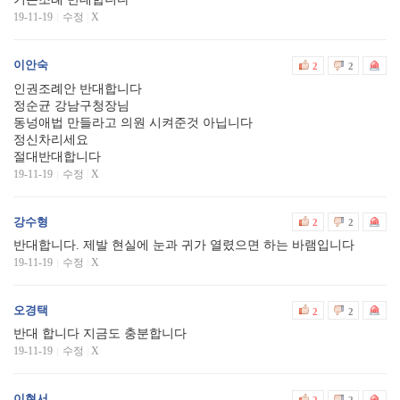
19-11-19
수정
|
X
이안숙
2
2
인권조례안 반대합니다
정순균 강남구청장님
동넝애법 만들라고 의원 시켜준것 아닙니다
정신차리세요
절대반대합니다
19-11-19
수정
|
X
강수형
2
2
반대합니다. 제발 현실에 눈과 귀가 열렸으면 하는 바램입니다
19-11-19
수정
|
X
오경택
2
2
반대 합니다 지금도 충분합니다
19-11-19
수정
|
X
이현서
2
2