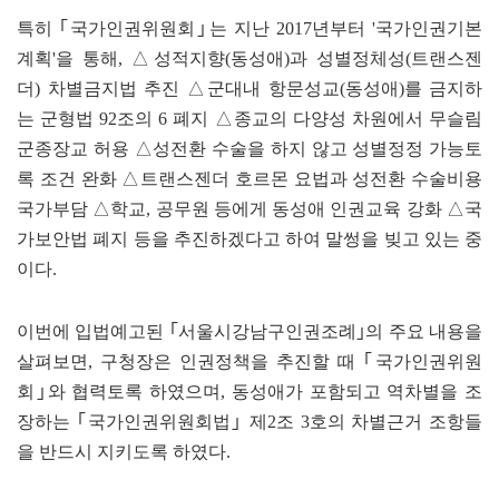
특히 ｢국가인권위원회｣는 지난 2017년부터 '국가인권기본
계획'을 통해, △성적지향(동성애)과 성별정체성(트랜스젠
더) 차별금지법 추진 △군대내 항문성교(동성애)를 금지하
는 군형법 92조의 6 폐지 △종교의 다양성 차원에서 무슬림
군종장교 허용 △성전환 수술을 하지 않고 성별정정 가능토
록 조건 완화 △트랜스젠더 호르몬 요법과 성전환 수술비용
국가부담 △학교, 공무원 등에게 동성애 인권교육 강화 △국
가보안법 폐지 등을 추진하겠다고 하여 말썽을 빚고 있는 중
이다.
이번에 입법예고된 ｢서울시강남구인권조례｣의 주요 내용을
살펴보면, 구청장은 인권정책을 추진할 때 ｢국가인권위원
회｣와 협력토록 하였으며, 동성애가 포함되고 역차별을 조
장하는 ｢국가인권위원회법｣ 제2조 3호의 차별근거 조항들
을 반드시 지키도록 하였다.