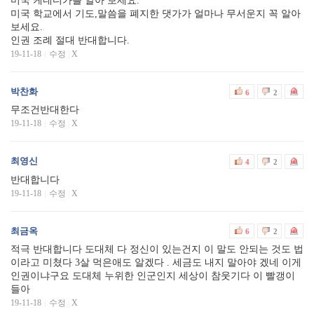
미국 케네디가를 알아 보세요.
미국 학교에서 기도,말씀을 폐지한 댓가가 얼마나 무서운지 꼭 알아
보세요.
인권 조례 절대 반대합니다.
19-11-18
수정
|
X
박찬화
6
2
무조건반대한다
19-11-18
수정
|
X
최영신
4
2
반대합니다
19-11-18
수정
|
X
최금옥
6
2
적극 반대합니다 도대체 다 정신이 있는건지 이 말도 안되는 것도 법
이라고 미쳤다 3살 먹은애도 알겠다 . 세금도 내지 말아야 겠네 이게
인권이냐구요 도대체 누위한 인군인지 세상이 참웃기다 이 빨갱이
들아
19-11-18
수정
|
X