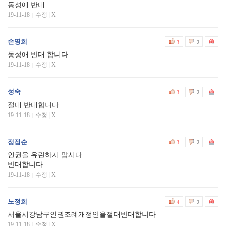
동성애 반대
19-11-18
수정
|
X
손영희
3
2
동성애 반대 합니다
19-11-18
수정
|
X
성숙
3
2
절대 반대합니다
19-11-18
수정
|
X
정점순
3
2
인권을 유린하지 맙시다
반대합니다
19-11-18
수정
|
X
노정희
4
2
서울시강남구인권조례개정안을절대반대합니다
19-11-18
수정
|
X