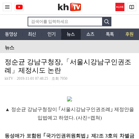
동영상
최신
인기
뉴스
쇼츠
톡톡
후원
뉴스
정순균 강남구청장,「서울시강남구인권조
례」제정시도 논란
khTV
2019-11-01 07:48:25
조회 7950
▲ 정순균 강남구청장이 ｢서울시강남구인권조례｣ 제정안을
입법예고 하였다. (사진=캡쳐)
동성애가 포함된 ｢국가인권위원회법｣ 제2조 3호의 차별금