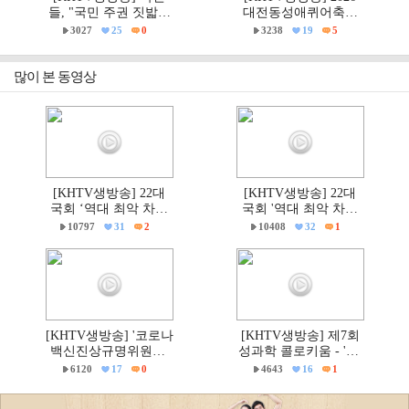
들, "국민 주권 짓밟힌
대전동성애퀴어축제
6·3지방선거, 재선거하
& 2026 거룩한방파제
3027
25
0
3238
19
5
고 선관위는 즉각 해체
'건강한가족대전시민
하라!"
대회' 현장
많이 본 동영상
[KHTV생방송] 22대
[KHTV생방송] 22대
국회 ‘역대 최악 차별
국회 '역대 최악 차별
금지법’ 반대 거룩한방
금지법' 반대 거룩한방
10797
31
2
10408
32
1
파제 통합국민대회
파제부산국민대회
[KHTV생방송] '코로나
[KHTV생방송] 제7회
백신진상규명위원회'
성과학 콜로키움 - 'PC
출범촉구 국회 기자회
주의 & 의학'
6120
17
0
4643
16
1
견