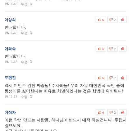
19-11-18
수정
|
X
이상의
6
2
반대합니다.
19-11-18
수정
|
X
이화숙
6
2
반대합니다
19-11-18
수정
|
X
조현진
6
2
역시 더민주 완전 짜증남! 주사파들! 우리 자유 대한민국 국민 중에
동성애를 싫어한다는 이유로 처벌하겠다는 것은 헙법에 위배된다!
19-11-18
수정
|
X
이정자
6
2
이런 악법 만드는 사람들, 하나님이 반드시 대적 하실겁니다. 두렵지
않으세요.